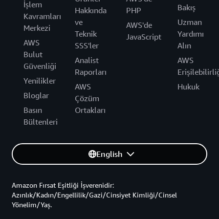
İşlem
Bakış
Hakkında
PHP
Kavramları
ve
Uzman
AWS'de
Merkezi
Teknik
Yardımı
JavaScript
AWS
SSS'ler
Alın
Bulut
Analist
AWS
Güvenliği
Raporları
Erişilebilirli
Yenilikler
AWS
Hukuk
Bloglar
Çözüm
Basın
Ortakları
Bültenleri
English
Amazon Fırsat Eşitliği İşverenidir:
Azınlık/Kadın/Engellilik/Gazi/Cinsiyet Kimliği/Cinsel
Yönelim/Yaş.