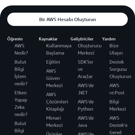
Bir AWS Hesabı Oluşturun
Öğrenin
Kaynaklar
Geliştiriciler
Yardım
AWS
Kullanmaya
Oluşturucu
Bize
Nedir?
Başlama
Merkezi
Ulaşın
Bulut
Eğitim
SDK'ler
Destek
Bilgi
ve
Sorgusu
AWS
İşlem
Araçlar
Oluşturun
Güven
nedir?
Merkezi
AWS'de
AWS
Etken
.NET
re:Post
AWS
Yapay
Çözümleri
AWS'de
Bilgi
Zeka
Kitaplığı
Python
Merkezi
nedir?
Mimari
AWS'de
AWS
Bulut
Merkezi
Java
Destek’e
Bilgi
Genel
Ürünler
AWS'de