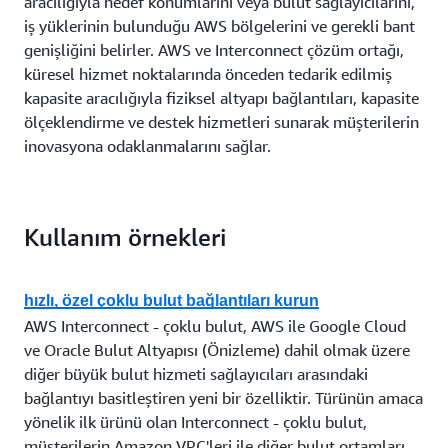
aracılığıyla hedef konumlarını veya bulut sağlayıcılarını,
amaçlıyor.
iş yüklerinin bulunduğu AWS bölgelerini ve gerekli bant
genişliğini belirler. AWS ve Interconnect çözüm ortağı,
küresel hizmet noktalarında önceden tedarik edilmiş
kapasite aracılığıyla fiziksel altyapı bağlantıları, kapasite
ölçeklendirme ve destek hizmetleri sunarak müşterilerin
inovasyona odaklanmalarını sağlar.
Kullanım örnekleri
hızlı, özel çoklu bulut bağlantıları kurun
AWS Interconnect - çoklu bulut, AWS ile Google Cloud
ve Oracle Bulut Altyapısı (Önizleme) dahil olmak üzere
diğer büyük bulut hizmeti sağlayıcıları arasındaki
bağlantıyı basitleştiren yeni bir özelliktir. Türünün amaca
yönelik ilk ürünü olan Interconnect - çoklu bulut,
müşterilerin Amazon VPC'leri ile diğer bulut ortamları