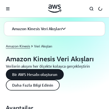
Ana İçeriğe Atla
Amazon Kinesis Veri Akışları
Amazon Kinesis
Veri Akışları
Amazon Kinesis Veri Akışları
Verilerin akışını her ölçekte kolayca gerçekleştirin
Bir AWS Hesabı oluşturun
Daha Fazla Bilgi Edinin
Avantajlar