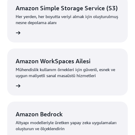
Amazon Simple Storage Service (S3)
Her yerden, her boyutta veriyi almak için oluşturulmuş
nesne depolama alanı
i edinin
Amazon WorkSpaces Ailesi
Mühendislik kullanım örnekleri için güvenli, esnek ve
uygun maliyetli sanal masaüstü hizmetleri
i edinin
Amazon Bedrock
Altyapı modelleriyle üretken yapay zeka uygulamaları
oluşturun ve ölçeklendirin