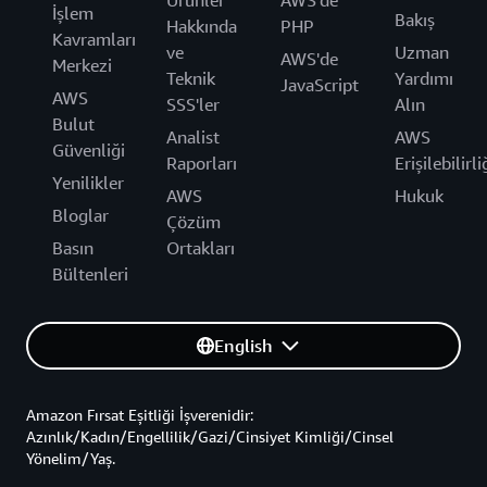
Ürünler
AWS'de
İşlem
Bakış
Hakkında
PHP
Kavramları
ve
Uzman
AWS'de
Merkezi
Teknik
Yardımı
JavaScript
AWS
SSS'ler
Alın
Bulut
Analist
AWS
Güvenliği
Raporları
Erişilebilirli
Yenilikler
AWS
Hukuk
Bloglar
Çözüm
Basın
Ortakları
Bültenleri
English
Amazon Fırsat Eşitliği İşverenidir:
Azınlık/Kadın/Engellilik/Gazi/Cinsiyet Kimliği/Cinsel
Yönelim/Yaş.