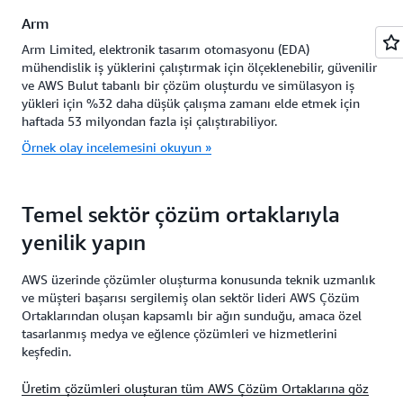
Arm
Arm Limited, elektronik tasarım otomasyonu (EDA)
mühendislik iş yüklerini çalıştırmak için ölçeklenebilir, güvenilir
ve AWS Bulut tabanlı bir çözüm oluşturdu ve simülasyon iş
yükleri için %32 daha düşük çalışma zamanı elde etmek için
haftada 53 milyondan fazla işi çalıştırabiliyor.
Örnek olay incelemesini okuyun »
Temel sektör çözüm ortaklarıyla
yenilik yapın
AWS üzerinde çözümler oluşturma konusunda teknik uzmanlık
ve müşteri başarısı sergilemiş olan sektör lideri AWS Çözüm
Ortaklarından oluşan kapsamlı bir ağın sunduğu, amaca özel
tasarlanmış medya ve eğlence çözümleri ve hizmetlerini
keşfedin.
Üretim çözümleri oluşturan tüm AWS Çözüm Ortaklarına göz