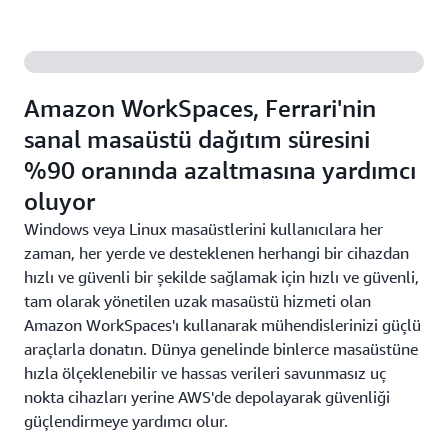
bir şekilde iş birliği yapın, esnekliği ve üretkenliği
Ürün tasarımları oluşturmak, test etmek ve
artırın.
iyileştirmek, kişiselleştirmeyi uygulamak, prototipler
geliştirmek ve kavramların kanıtlanmasını
hızlandırmak için üretken yapay zekadan yararlanın.
Amazon WorkSpaces, Ferrari'nin
sanal masaüstü dağıtım süresini
%90 oranında azaltmasına yardımcı
oluyor
Windows veya Linux masaüstlerini kullanıcılara her
zaman, her yerde ve desteklenen herhangi bir cihazdan
hızlı ve güvenli bir şekilde sağlamak için hızlı ve güvenli,
tam olarak yönetilen uzak masaüstü hizmeti olan
Amazon WorkSpaces'ı kullanarak mühendislerinizi güçlü
araçlarla donatın. Dünya genelinde binlerce masaüstüne
hızla ölçeklenebilir ve hassas verileri savunmasız uç
nokta cihazları yerine AWS'de depolayarak güvenliği
güçlendirmeye yardımcı olur.