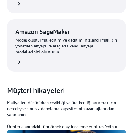
i edinin
Amazon SageMaker
Model oluşturma, eğitim ve dağıtımı hızlandırmak için
yönetilen altyapı ve araçlarla kendi altyapı
modellerinizi oluşturun
i edinin
Müşteri hikayeleri
Maliyetleri düşürürken çevikliği ve üretkenliği artırmak için
neredeyse sınırsız depolama kapasitesinin avantajlarından
yararlanın.
Üretim alanındaki tüm örnek olay incelemelerini keşfedin »