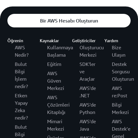
Bir AWS Hesabı Oluşturun
Öğrenin
Kaynaklar
Geliştiriciler
Yardım
AWS
Kullanmaya
Oluşturucu
Bize
Nedir?
Başlama
Merkezi
Ulaşın
Bulut
Eğitim
SDK'ler
Destek
Bilgi
ve
Sorgusu
AWS
İşlem
Araçlar
Oluşturun
Güven
nedir?
Merkezi
AWS'de
AWS
Etken
.NET
re:Post
AWS
Yapay
Çözümleri
AWS'de
Bilgi
Zeka
Kitaplığı
Python
Merkezi
nedir?
Mimari
AWS'de
AWS
Bulut
Merkezi
Java
Destek’e
Bilgi
Genel