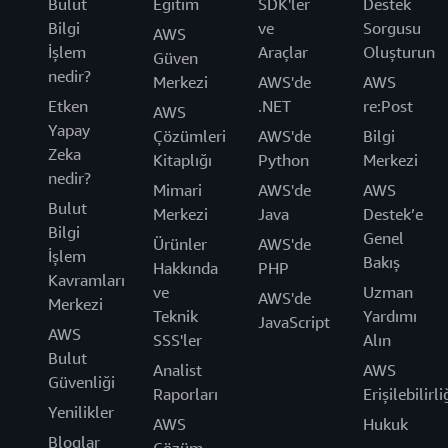
Bulut
Eğitim
SDK'ler
Destek
Bilgi
ve
Sorgusu
AWS
İşlem
Araçlar
Oluşturun
Güven
nedir?
Merkezi
AWS'de
AWS
Etken
.NET
re:Post
AWS
Yapay
Çözümleri
AWS'de
Bilgi
Zeka
Kitaplığı
Python
Merkezi
nedir?
Mimari
AWS'de
AWS
Bulut
Merkezi
Java
Destek’e
Bilgi
Genel
Ürünler
AWS'de
İşlem
Bakış
Hakkında
PHP
Kavramları
ve
Uzman
AWS'de
Merkezi
Teknik
Yardımı
JavaScript
AWS
SSS'ler
Alın
Bulut
Analist
AWS
Güvenliği
Raporları
Erişilebilirli
Yenilikler
AWS
Hukuk
Bloglar