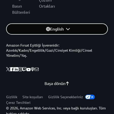
Çözüm
Basın
Ortakları
Bültenleri
English
Amazon Fırsat Eşitliği İşverenidir:
Azınlık/Kadın/Engellilik/Gazi/Cinsiyet Kimliği/Cinsel
Yönelim/Yaş.
Başa dönün
Gizlilik
Site koşulları
Gizlilik Seçenekleriniz
Çerez Tercihleri
© 2026, Amazon Web Services, Inc. veya bağlı kuruluşları. Tüm
hakları saklıdır.