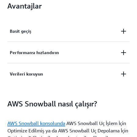
Avantajlar
Basit geçiş
Depolama kapasitesinde veya işlem gücünde
Performansı hızlandırın
herhangi bir sınırlama olmadan petabaytlarca veriyi
buluta kolayca taşıyın.
Bağlantısız, katı uç ortamlarda uygulama
Verileri koruyun
performansını hızlandırın ve işlem iş yüklerini çok az
bağlantıyla veya hiç bağlantı olmadan çalıştırın.
Snowball'un sağlamlaştırılmış kasası, entegre
AWS Snowball nasıl çalışır?
lojistiği ve kurcalanıp kurcalanmadığı anlaşılan
kutusu ile taşınan verilerinizi koruyun ve verileri
doğru yere hızla ulaştırın.
AWS Snowball konsolunda
AWS Snowball Uç İşlem İçin
Optimize Edilmiş ya da AWS Snowball Uç Depolama İçin