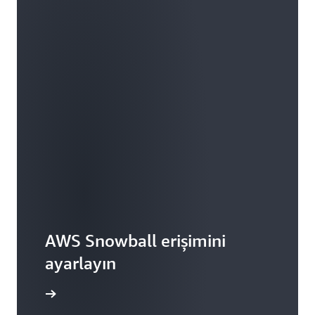
AWS Snowball erişimini
ayarlayın
elde edin