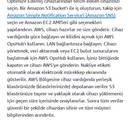
Optimize Edilmiş cihazlarından tercih edilen cihazınızı
seçin. Bir Amazon S3 bucket'ı ile iş oluşturun, takip için
Amazon Simple Notiﬁcation Service'i (Amazon SNS)
seçin ve Amazon EC2 AMI'leri gibi seçenekleri
yapılandırın. AWS, cihazı hazırlar ve size gönderir. Cihaz
vardığında güce bağlayın ve kilidini açmak için AWS
OpsHub'ı kullanın. LAN bağlantınıza bağlayın. Cihazı
yönetmek, veri aktarmak veya EC2 bulut sunucularını
başlatmak için AWS OpsHub kullanın. İşiniz bittiğinde
kapatın ve cihazı AWS’ye gönderin. Nakliye etiketi
otomatik olarak elektronik mürekkep ekranında
gösterilir. AWS Bölgesine cihaz vardığında yerleşik
klasörünüzde (klasörlerinizde) depolanan veriler S3
klasörünüze taşınır ve yaklaşık olarak cihazı yüklemeniz
için geçen süre içerisinde onaylanırlar. Sonra tüm veriler
güvenli bir şekilde cihazdan silinir ve tüm müşteri
bilgilerinden arındırılır.