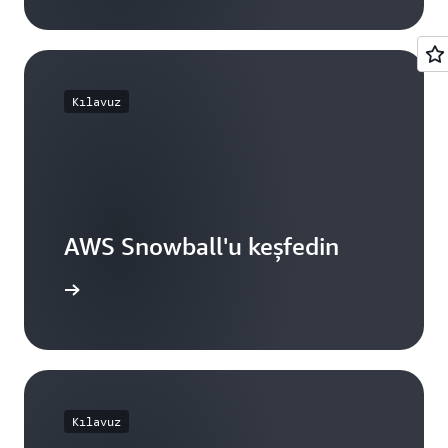
Kılavuz
AWS Snowball'u keşfedin
 göz atın
Kılavuz