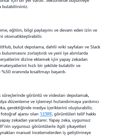
onlar için bir yer vardır. Sektörlerde büyümeye
bulabilirsiniz.
me, eğitim, bilgi paylaşımı ve devam eden izin ve
 otomatikleştirebilir.
GitHub, bulut depolama, dahili wiki sayfaları ve Slack
n bulunmasını zorlaştırdı ve yeni işe alımlarda
eryallerini dizine eklemek için yapay zekadan
materyallerini hızlı bir şekilde bulabilir ve
ise %50 oranında kısaltmayı başardı.
ş süreçlerinde görüntü ve videoları depolamak,
dya düzenleme ve işlemeyi hızlandırmaya yardımcı
ka, gerektiğinde medya içeriklerini oluşturabilir,
ok fotoğraf ajansı olan
123RF
, görüntüleri telif hakkı
yapay zekadan yararlanır. Yapay zeka, uygunsuz
F'nin uygunsuz görüntülerle ilgili şikayetleri
ynakları manuel incelemelerden iş geliştirmeye