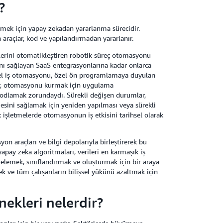
?
rmek için yapay zekadan yararlanma sürecidir.
 araçlar, kod ve yapılandırmadan yararlanır.
lerini otomatikleştiren robotik süreç otomasyonu
şını sağlayan SaaS entegrasyonlarına kadar onlarca
eksel iş otomasyonu, özel ön programlamaya duyulan
nlar, otomasyonu kurmak için uygulama
 kodlamak zorundaydı. Sürekli değişen durumlar,
ini sağlamak için yeniden yapılması veya sürekli
 işletmelerde otomasyonun iş etkisini tarihsel olarak
araçları ve bilgi depolarıyla birleştirerek bu
pay zeka algoritmaları, verileri en karmaşık iş
trelemek, sınıflandırmak ve oluşturmak için bir araya
ek ve tüm çalışanların bilişsel yükünü azaltmak için
ekleri nelerdir?