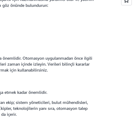
ları göz önünde bulundurun:
a önemlidir. Otomasyon uygulanmadan önce ilgili
eri zaman içinde izleyin. Verileri bilinçli kararlar
mak için kullanabilirsiniz.
nşa etmek kadar önemlidir.
n ekip; sistem yöneticileri, bulut mühendisleri,
kipler, teknolojilerin yanı sıra, otomasyon talep
 da içerir.