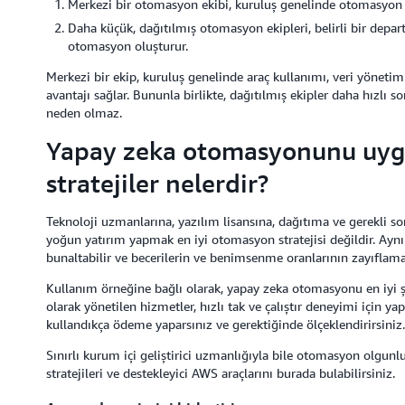
Merkezi bir otomasyon ekibi, kuruluş genelinde otomasyon ih
Daha küçük, dağıtılmış otomasyon ekipleri, belirli bir depar
otomasyon oluşturur.
Merkezi bir ekip, kuruluş genelinde araç kullanımı, veri yönetimi 
avantajı sağlar. Bununla birlikte, dağıtılmış ekipler daha hızlı
neden olmaz.
Yapay zeka otomasyonunu uyg
stratejiler nelerdir?
Teknoloji uzmanlarına, yazılım lisansına, dağıtıma ve gerekli s
yoğun yatırım yapmak en iyi otomasyon stratejisi değildir. Aynı
bunaltabilir ve becerilerin ve benimsenme oranlarının zayıflamas
Kullanım örneğine bağlı olarak, yapay zeka otomasyonu en iyi 
olarak yönetilen hizmetler, hızlı tak ve çalıştır deneyimi için yap
kullandıkça ödeme yaparsınız ve gerektiğinde ölçeklendirirsiniz
Sınırlı kurum içi geliştirici uzmanlığıyla bile otomasyon olgun
stratejileri ve destekleyici AWS araçlarını burada bulabilirsiniz.