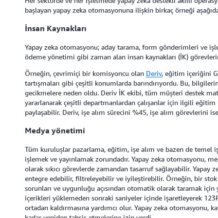
Her sektörde ve her işletmede yapay zeka destekli akıllı operasy
başlayan yapay zeka otomasyonuna ilişkin birkaç örneği aşağıda 
İnsan Kaynakları
Yapay zeka otomasyonu; aday tarama, form gönderimleri ve işle
ödeme yönetimi gibi zaman alan insan kaynakları (İK) görevlerini
Örneğin, çevrimiçi bir komisyoncu olan
Deriv
, eğitim içeriğini 
tartışmaları gibi çeşitli konumlarda barındırıyordu. Bu, bilgileri
gecikmelere neden oldu. Deriv İK ekibi, tüm müşteri destek mat
yararlanarak çeşitli departmanlardan çalışanlar için ilgili eğitim 
paylaşabilir. Deriv, işe alım sürecini %45, işe alım görevlerini 
Medya yönetimi
Tüm kuruluşlar pazarlama, eğitim, işe alım ve bazen de temel i
işlemek ve yayınlamak zorundadır. Yapay zeka otomasyonu, me
olarak sıkıcı görevlerde zamandan tasarruf sağlayabilir. Yapay ze
entegre edebilir, filtreleyebilir ve iyileştirebilir. Örneğin, bir st
sorunları ve uygunluğu açısından otomatik olarak taramak için 
içerikleri yüklemeden sonraki saniyeler içinde işaretleyerek 123R
ortadan kaldırmasına yardımcı olur. Yapay zeka otomasyonu, ka
kadar yeniden tahsis etmelerine izin verdi.