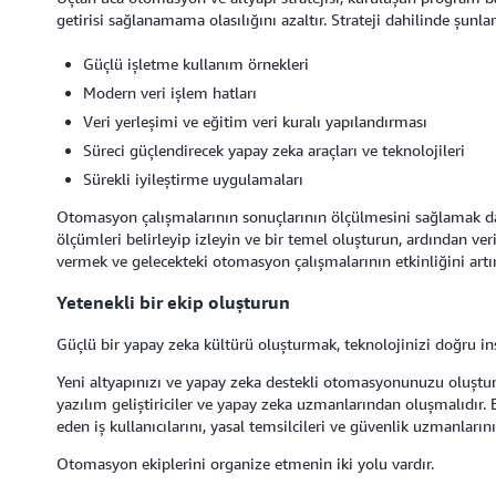
getirisi sağlanamama olasılığını azaltır. Strateji dahilinde şun
Güçlü işletme kullanım örnekleri
Modern veri işlem hatları
Veri yerleşimi ve eğitim veri kuralı yapılandırması
Süreci güçlendirecek yapay zeka araçları ve teknolojileri
Sürekli iyileştirme uygulamaları
Otomasyon çalışmalarının sonuçlarının ölçülmesini sağlamak d
ölçümleri belirleyip izleyin ve bir temel oluşturun, ardından veril
vermek ve gelecekteki otomasyon çalışmalarının etkinliğini artır
Yetenekli bir ekip oluşturun
Güçlü bir yapay zeka kültürü oluşturmak, teknolojinizi doğru i
Yeni altyapınızı ve yapay zeka destekli otomasyonunuzu oluştura
yazılım geliştiriciler ve yapay zeka uzmanlarından oluşmalıdır. E
eden iş kullanıcılarını, yasal temsilcileri ve güvenlik uzmanlarını
Otomasyon ekiplerini organize etmenin iki yolu vardır.