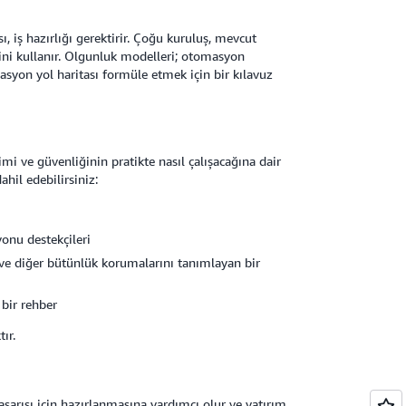
 iş hazırlığı gerektirir. Çoğu kuruluş, mevcut
ni kullanır. Olgunluk modelleri; otomasyon
asyon yol haritası formüle etmek için bir kılavuz
i ve güvenliğinin pratikte nasıl çalışacağına dair
hil edebilirsiniz:
onu destekçileri
ı ve diğer bütünlük korumalarını tanımlayan bir
 bir rehber
ır.
şarısı için hazırlanmasına yardımcı olur ve yatırım