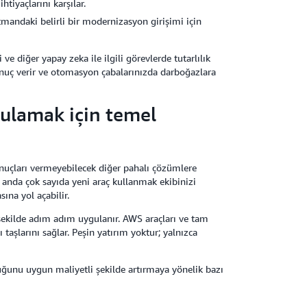
tiyaçlarını karşılar.
tmandaki belirli bir modernizasyon girişimi için
ve diğer yapay zeka ile ilgili görevlerde tutarlılık
 sonuç verir ve otomasyon çabalarınızda darboğazlara
ulamak için temel
onuçları vermeyebilecek diğer pahalı çözümlere
 anda çok sayıda yeni araç kullanmak ekibinizi
ına yol açabilir.
şekilde adım adım uygulanır. AWS araçları ve tam
ı taşlarını sağlar. Peşin yatırım yoktur; yalnızca
.
luğunu uygun maliyetli şekilde artırmaya yönelik bazı