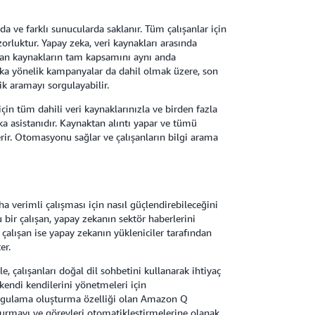
a ve farklı sunucularda saklanır. Tüm çalışanlar için
orluktur. Yapay zeka, veri kaynakları arasında
nulan kaynakların tam kapsamını aynı anda
lka yönelik kampanyalar da dahil olmak üzere, son
şik aramayı sorgulayabilir.
çin tüm dahili veri kaynaklarınızla ve birden fazla
a asistanıdır. Kaynaktan alıntı yapar ve tümü
erir. Otomasyonu sağlar ve çalışanların bilgi arama
a verimli çalışması için nasıl güçlendirebileceğini
bir çalışan, yapay zekanın sektör haberlerini
alışan ise yapay zekanın yükleniciler tarafından
er.
, çalışanları doğal dil sohbetini kullanarak ihtiyaç
kendi kendilerini yönetmeleri için
 uygulama oluşturma özelliği olan Amazon Q
uşturmayı ve görevleri otomatikleştirmelerine olanak