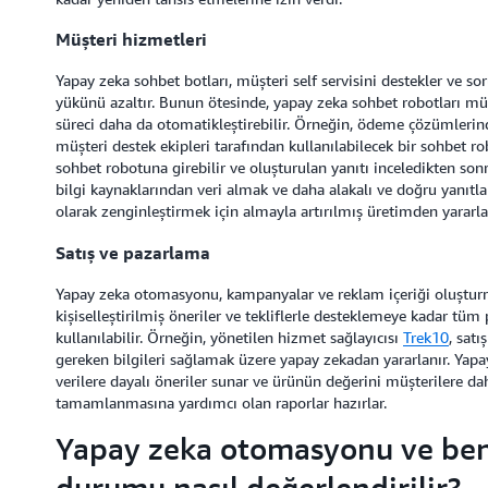
Müşteri hizmetleri
Yapay zeka sohbet botları, müşteri self servisini destekler ve s
yükünü azaltır. Bunun ötesinde, yapay zeka sohbet robotları müş
süreci daha da otomatikleştirebilir. Örneğin, ödeme çözümlerind
müşteri destek ekipleri tarafından kullanılabilecek bir sohbet rob
sohbet robotuna girebilir ve oluşturulan yanıtı inceledikten sonr
bilgi kaynaklarından veri almak ve daha alakalı ve doğru yanıtl
olarak zenginleştirmek için almayla artırılmış üretimden yararla
Satış ve pazarlama
Yapay zeka otomasyonu, kampanyalar ve reklam içeriği oluşturma
kişiselleştirilmiş öneriler ve tekliflerle desteklemeye kadar tüm 
kullanılabilir. Örneğin, yönetilen hizmet sağlayıcısı
Trek10
, satı
gereken bilgileri sağlamak üzere yapay zekadan yararlanır. Yapa
verilere dayalı öneriler sunar ve ürünün değerini müşterilere da
tamamlanmasına yardımcı olan raporlar hazırlar.
Yapay zeka otomasyonu ve be
durumu nasıl değerlendirilir?