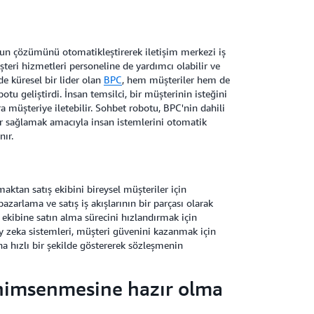
orun çözümünü otomatikleştirerek iletişim merkezi iş
teri hizmetleri personeline de yardımcı olabilir ve
e küresel bir lider olan
BPC
, hem müşteriler hem de
otu geliştirdi. İnsan temsilci, bir müşterinin isteğini
a müşteriye iletebilir. Sohbet robotu, BPC'nin dahili
ar sağlamak amacıyla insan istemlerini otomatik
nır.
ktan satış ekibini bireysel müşteriler için
pazarlama ve satış iş akışlarının bir parçası olarak
ş ekibine satın alma sürecini hızlandırmak için
y zeka sistemleri, müşteri güvenini kazanmak için
ha hızlı bir şekilde göstererek sözleşmenin
nimsenmesine hazır olma