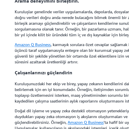
Arama deneyimini birleştirin.
Kuruluşlar genelinde veriler uygulamalarda, depolarda, dosyalard
doğru verileri doğru anda nerede bulacağını bilmek önemli bir z
birleşik aramayı güçlendirebilir ve çalışanların kendilerine su
sorgulamasına olanak tanır. Örneğin, bir pazarlama uzmanı, ha
bir yıl içinde kilit bir üründeki tüm iç ve dış kaynaklar için birle
Amazon Q Business
, karmaşık sorulara özet cevaplar sağlamak i
üçüncü taraf uygulamasıyla entegre olan bir kurumsal yapay zek
güvenli bir şekilde yönetilen bir ortamda özel eklentilere izin v
süresini azaltarak üretkenliği artırır.
Çalışanlarınızı güçlendirin
Kuruluşunuzdaki her ekip ve birey, yapay zekanın kendilerini dah
belirlemek için en iyi konumdadır. Örneğin, iletişimden sorumlu 
toplayıp özetlemesini isterken, maaş yönetiminden sorumlu bir ç
kaydedilen çalışma saatlerinin aylık raporlarını oluşturmasını ist
Doğal dil işleme ve yapay zeka destekli otomasyon yetenekleriyle
duydukları yapay zeka otomasyon iş akışlarını oluşturmaları ve 
güçlendirebilirsiniz. Örneğin,
Amazon Q Business
'ta hafif bir
Uygulamalar, kullanıcıların iş akışlarındaki istemleri, içerik ol