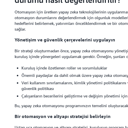
Otomasyon için üretken yapay zeka teknolojilerinin uygulanması,
otomasyon durumlarını değerlendirmek için olgunluk modelleri
hedeflerini belirlemek, yatırımları önceliklendirmek ve bir otom
sağlar.
Yönetişim ve güvenlik çerçevelerini uygulayın
Bir strateji oluşturmadan önce, yapay zeka otomasyonu yönetişim
kuruluş içinde yönergeleri uygulamak gerekir. Örneğin, şunları da
Kuruluş içinde özetlenen roller ve sorumluluklar
Önemli paydaşlar da dahil olmak üzere yapay zeka otomasy
Veri kullanım sınırlamalarını, kimlik yönetimi politikaların
güvenlik politikası
Çalışanların becerilerini geliştirme ve değişim yönetimi için
Bu, yapay zeka otomasyonu programınızın temelini oluşturacakt
Bir otomasyon ve altyapı stratejisi belirleyin
Uçtan uca otomasyon ve altyapı stratejisi, kuruluşun program ba