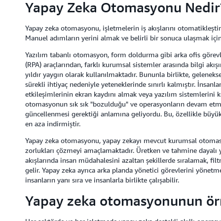
Yapay Zeka Otomasyonu Nedir
Yapay zeka otomasyonu, işletmelerin iş akışlarını otomatikleşti
Manuel adımların yerini almak ve belirli bir sonuca ulaşmak için
Yazılım tabanlı otomasyon, form doldurma gibi arka ofis görev
(RPA) araçlarından, farklı kurumsal sistemler arasında bilgi akı
yıldır yaygın olarak kullanılmaktadır. Bununla birlikte, gelen
sürekli ihtiyaç nedeniyle yeteneklerinde sınırlı kalmıştır. İnsa
etkileşimlerinin ekran kaydını almak veya yazılım sistemlerini
otomasyonun sık sık "bozulduğu" ve operasyonların devam etmes
güncellenmesi gerektiği anlamına geliyordu. Bu, özellikle büyük
en aza indirmiştir.
Yapay zeka otomasyonu, yapay zekayı mevcut kurumsal otomasyon 
zorlukları çözmeyi amaçlamaktadır. Üretken ve tahmine dayalı ya
akışlarında insan müdahalesini azaltan şekillerde sıralamak, fil
gelir. Yapay zeka ayrıca arka planda yönetici görevlerini yönetm
insanların yanı sıra ve insanlarla birlikte çalışabilir.
Yapay zeka otomasyonunun örn