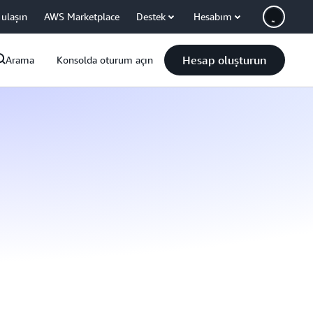
 ulaşın
AWS Marketplace
Destek
Hesabım
Hesap oluşturun
Arama
Konsolda oturum açın