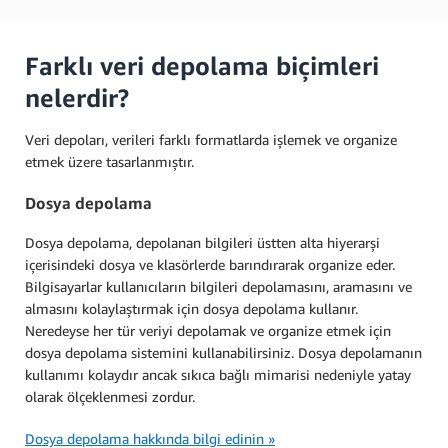
Farklı veri depolama biçimleri
nelerdir?
Veri depoları, verileri farklı formatlarda işlemek ve organize
etmek üzere tasarlanmıştır.
Dosya depolama
Dosya depolama, depolanan bilgileri üstten alta hiyerarşi
içerisindeki dosya ve klasörlerde barındırarak organize eder.
Bilgisayarlar kullanıcıların bilgileri depolamasını, aramasını ve
almasını kolaylaştırmak için dosya depolama kullanır.
Neredeyse her tür veriyi depolamak ve organize etmek için
dosya depolama sistemini kullanabilirsiniz. Dosya depolamanın
kullanımı kolaydır ancak sıkıca bağlı mimarisi nedeniyle yatay
olarak ölçeklenmesi zordur.
Dosya depolama hakkında bilgi edinin »