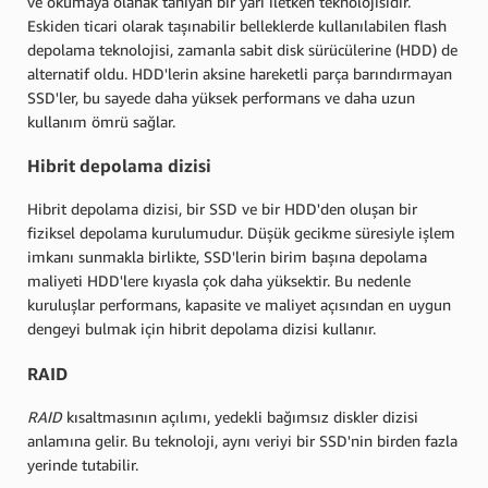
ve okumaya olanak tanıyan bir yarı iletken teknolojisidir.
Eskiden ticari olarak taşınabilir belleklerde kullanılabilen flash
depolama teknolojisi, zamanla sabit disk sürücülerine (HDD) de
alternatif oldu. HDD'lerin aksine hareketli parça barındırmayan
SSD'ler, bu sayede daha yüksek performans ve daha uzun
kullanım ömrü sağlar.
Hibrit depolama dizisi
Hibrit depolama dizisi, bir SSD ve bir HDD'den oluşan bir
fiziksel depolama kurulumudur. Düşük gecikme süresiyle işlem
imkanı sunmakla birlikte, SSD'lerin birim başına depolama
maliyeti HDD'lere kıyasla çok daha yüksektir. Bu nedenle
kuruluşlar performans, kapasite ve maliyet açısından en uygun
dengeyi bulmak için hibrit depolama dizisi kullanır.
RAID
RAID
kısaltmasının açılımı, yedekli bağımsız diskler dizisi
anlamına gelir. Bu teknoloji, aynı veriyi bir SSD'nin birden fazla
yerinde tutabilir.