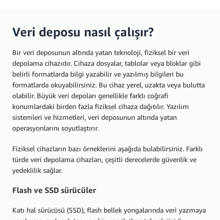
Veri deposu nasıl çalışır?
Bir veri deposunun altında yatan teknoloji, fiziksel bir veri
depolama cihazıdır. Cihaza dosyalar, tablolar veya bloklar gibi
belirli formatlarda bilgi yazabilir ve yazılmış bilgileri bu
formatlarda okuyabilirsiniz. Bu cihaz yerel, uzakta veya bulutta
olabilir. Büyük veri depoları genellikle farklı coğrafi
konumlardaki birden fazla fiziksel cihaza dağıtılır. Yazılım
sistemleri ve hizmetleri, veri deposunun altında yatan
operasyonlarını soyutlaştırır.
Fiziksel cihazların bazı örneklerini aşağıda bulabilirsiniz. Farklı
türde veri depolama cihazları, çeşitli derecelerde güvenlik ve
yedeklilik sağlar.
Flash ve SSD sürücüler
Katı hal sürücüsü (SSD), flash bellek yongalarında veri yazmaya