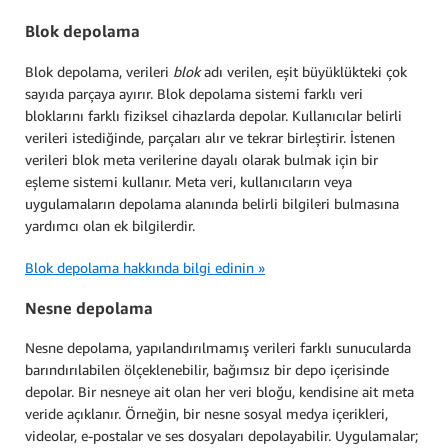
Blok depolama
Blok depolama, verileri
blok
adı verilen, eşit büyüklükteki çok
sayıda parçaya ayırır. Blok depolama sistemi farklı veri
bloklarını farklı fiziksel cihazlarda depolar. Kullanıcılar belirli
verileri istediğinde, parçaları alır ve tekrar birleştirir. İstenen
verileri blok meta verilerine dayalı olarak bulmak için bir
eşleme sistemi kullanır. Meta veri, kullanıcıların veya
uygulamaların depolama alanında belirli bilgileri bulmasına
yardımcı olan ek bilgilerdir.
Blok depolama hakkında bilgi edinin »
Nesne depolama
Nesne depolama, yapılandırılmamış verileri farklı sunucularda
barındırılabilen ölçeklenebilir, bağımsız bir depo içerisinde
depolar. Bir nesneye ait olan her veri bloğu, kendisine ait meta
veride açıklanır. Örneğin, bir nesne sosyal medya içerikleri,
videolar, e-postalar ve ses dosyaları depolayabilir. Uygulamalar;