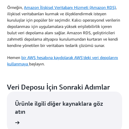
Örneğin,
Amazon İlişkisel Veritabanı Hizmeti (Amazon RDS)
,
ilişkisel veritabanları kurmak ve ölçeklendirmek isteyen
kuruluşlar için popüler bir seçimdir. Kalıcı operasyonel verilerin
depolanması için uygulamalara yüksek erişilebilirlik içeren
bulut veri depolama alanı sağlar. Amazon RDS, geliştiricileri
zahmetli depolama altyapısı kurulumundan kurtaran ve kendi
kendine yönetilen bir veritabanı tedarik çözümü sunar.
Hemen
bir AWS hesabına kaydolarak AWS'deki veri depolarını
kullanmaya
başlayın.
Veri Deposu İçin Sonraki Adımlar
Ürünle ilgili diğer kaynaklara göz
atın
Keşfedin