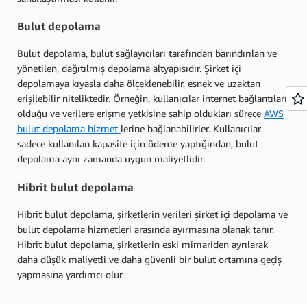
Bulut depolama
Bulut depolama, bulut sağlayıcıları tarafından barındırılan ve
yönetilen, dağıtılmış depolama altyapısıdır. Şirket içi
depolamaya kıyasla daha ölçeklenebilir, esnek ve uzaktan
erişilebilir niteliktedir. Örneğin, kullanıcılar internet bağlantıları
olduğu ve verilere erişme yetkisine sahip oldukları sürece
AWS
bulut depolama hizmet
lerine bağlanabilirler. Kullanıcılar
sadece kullanılan kapasite için ödeme yaptığından, bulut
depolama aynı zamanda uygun maliyetlidir.
Hibrit bulut depolama
Hibrit bulut depolama, şirketlerin verileri şirket içi depolama ve
bulut depolama hizmetleri arasında ayırmasına olanak tanır.
Hibrit bulut depolama, şirketlerin eski mimariden ayrılarak
daha düşük maliyetli ve daha güvenli bir bulut ortamına geçiş
yapmasına yardımcı olur.