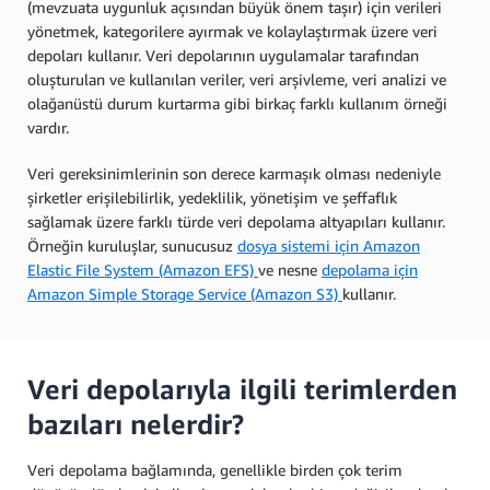
(mevzuata uygunluk açısından büyük önem taşır) için verileri
yönetmek, kategorilere ayırmak ve kolaylaştırmak üzere veri
depoları kullanır. Veri depolarının uygulamalar tarafından
oluşturulan ve kullanılan veriler, veri arşivleme, veri analizi ve
olağanüstü durum kurtarma gibi birkaç farklı kullanım örneği
vardır.
Veri gereksinimlerinin son derece karmaşık olması nedeniyle
şirketler erişilebilirlik, yedeklilik, yönetişim ve şeffaflık
sağlamak üzere farklı türde veri depolama altyapıları kullanır.
Örneğin kuruluşlar, sunucusuz
dosya sistemi için Amazon
Elastic File System (Amazon EFS)
ve nesne
depolama için
Amazon Simple Storage Service (Amazon S3)
kullanır.
Veri depolarıyla ilgili terimlerden
bazıları nelerdir?
Veri depolama bağlamında, genellikle birden çok terim