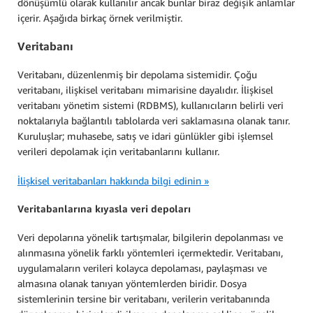
dönüşümlü olarak kullanılır ancak bunlar biraz değişik anlamlar
içerir. Aşağıda birkaç örnek verilmiştir.
Veritabanı
Veritabanı, düzenlenmiş bir depolama sistemidir. Çoğu
veritabanı, ilişkisel veritabanı mimarisine dayalıdır. İlişkisel
veritabanı yönetim sistemi (RDBMS), kullanıcıların belirli veri
noktalarıyla bağlantılı tablolarda veri saklamasına olanak tanır.
Kuruluşlar; muhasebe, satış ve idari günlükler gibi işlemsel
verileri depolamak için veritabanlarını kullanır.
İlişkisel veritabanları hakkında bilgi edinin »
Veritabanlarına kıyasla veri depoları
Veri depolarına yönelik tartışmalar, bilgilerin depolanması ve
alınmasına yönelik farklı yöntemleri içermektedir. Veritabanı,
uygulamaların verileri kolayca depolaması, paylaşması ve
almasına olanak tanıyan yöntemlerden biridir. Dosya
sistemlerinin tersine bir veritabanı, verilerin veritabanında