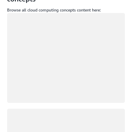
Browse all cloud computing concepts content here:
Yükleniyor
Yükleniyor