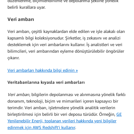
düzenlenme, biçimlendirilme ve depolanma şekline yönelik
belirli kurallara uyar.
Veri ambarı
Veri ambarı, çeşitli kaynaklardan elde edilen ve işle alakalı olan
kapsamlı bilgi koleksiyonudur. Şirketler, iş zekasını ve analizi
desteklemek için veri ambarlarını kullanır. İş analistleri ve veri
bilimcileri, veri ambarından eyleme dönüştürülebilir öngörüler
çıkarır.
Veri ambarları hakkında bilgi edinin »
Veritabanlarına kıyasla veri ambarları
Veri ambarı
, bilgilerin depolanması ve alınmasına yönelik farklı
donanım, teknoloji, biçim ve mimarileri içeren kapsayıcı bir
terimdir. Veri ambarı, işletmelere yönelik analitik verilerin
birleştirilmesi için belirli bir veri deposu türüdür. Örneğin,
GE
Yenilenebilir Enerji, toplanan verileri hakkında yeni bilgiler
edinmek için AWS Redshift'i kullanır
.