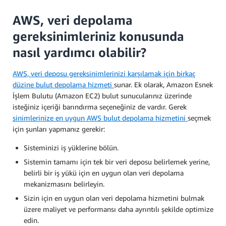
AWS, veri depolama
gereksinimleriniz konusunda
nasıl yardımcı olabilir?
AWS, veri deposu gereksinimlerinizi karşılamak için birkaç
düzine bulut depolama hizmeti
sunar. Ek olarak, Amazon Esnek
İşlem Bulutu (Amazon EC2) bulut sunucularınız üzerinde
isteğiniz içeriği barındırma seçeneğiniz de vardır. Gerek
sinimlerinize en uygun AWS bulut depolama hizmetini
seçmek
için şunları yapmanız gerekir:
Sisteminizi iş yüklerine bölün.
Sistemin tamamı için tek bir veri deposu belirlemek yerine,
belirli bir iş yükü için en uygun olan veri depolama
mekanizmasını belirleyin.
Sizin için en uygun olan veri depolama hizmetini bulmak
üzere maliyet ve performansı daha ayrıntılı şekilde optimize
edin.