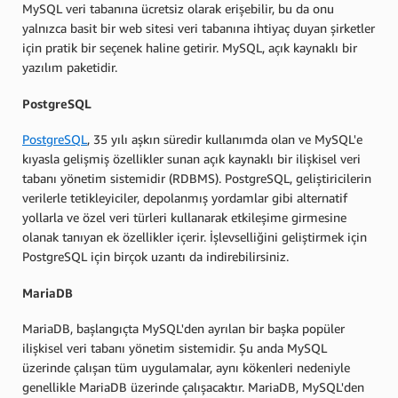
MySQL veri tabanına ücretsiz olarak erişebilir, bu da onu
yalnızca basit bir web sitesi veri tabanına ihtiyaç duyan şirketler
için pratik bir seçenek haline getirir. MySQL, açık kaynaklı bir
yazılım paketidir.
PostgreSQL
PostgreSQL
, 35 yılı aşkın süredir kullanımda olan ve MySQL'e
kıyasla gelişmiş özellikler sunan açık kaynaklı bir ilişkisel veri
tabanı yönetim sistemidir (RDBMS). PostgreSQL, geliştiricilerin
verilerle tetikleyiciler, depolanmış yordamlar gibi alternatif
yollarla ve özel veri türleri kullanarak etkileşime girmesine
olanak tanıyan ek özellikler içerir. İşlevselliğini geliştirmek için
PostgreSQL için birçok uzantı da indirebilirsiniz.
MariaDB
MariaDB, başlangıçta MySQL'den ayrılan bir başka popüler
ilişkisel veri tabanı yönetim sistemidir. Şu anda MySQL
üzerinde çalışan tüm uygulamalar, aynı kökenleri nedeniyle
genellikle MariaDB üzerinde çalışacaktır. MariaDB, MySQL'den