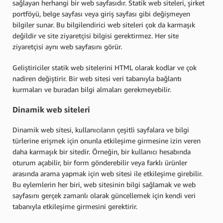
sağlayan herhangi bir web sayfasıdır. Statik web siteleri, şirket
portföyü, belge sayfası veya giriş sayfası gibi değişmeyen
bilgiler sunar. Bu bilgilendirici web siteleri çok da karmaşık
değildir ve site ziyaretçisi bilgisi gerektirmez. Her site
ziyaretçisi aynı web sayfasını görür.
Geliştiriciler statik web sitelerini HTML olarak kodlar ve çok
nadiren değiştirir. Bir web sitesi veri tabanıyla bağlantı
kurmaları ve buradan bilgi almaları gerekmeyebilir.
Dinamik web siteleri
Dinamik web sitesi, kullanıcıların çeşitli sayfalara ve bilgi
türlerine erişmek için onunla etkileşime girmesine izin veren
daha karmaşık bir sitedir. Örneğin, bir kullanıcı hesabında
oturum açabilir, bir form gönderebilir veya farklı ürünler
arasında arama yapmak için web sitesi ile etkileşime girebilir.
Bu eylemlerin her biri, web sitesinin bilgi sağlamak ve web
sayfasını gerçek zamanlı olarak güncellemek için kendi veri
tabanıyla etkileşime girmesini gerektirir.