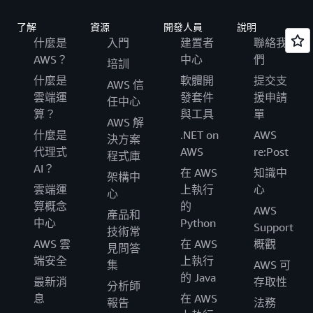
了解
資源
開發人員
說明
什麼是
入門
建置者
聯絡我
AWS？
中心
們
培訓
什麼是
軟體開
提交支
AWS 信
雲端運
發套件
援申請
任中心
算？
與工具
單
AWS 解
什麼是
.NET on
AWS
決方案
代理式
AWS
re:Post
程式庫
AI？
在 AWS
知識中
架構中
雲端運
上執行
心
心
算概念
的
AWS
產品和
中心
Python
Support
技術常
AWS 雲
在 AWS
概觀
見問答
端安全
上執行
集
AWS 可
的 Java
最新消
存取性
分析師
息
在 AWS
報告
法務