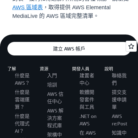
AWS 區域表
，取得提供 AWS Elemental
MediaLive 的 AWS 區域完整清單。
建立 AWS 帳戶
了解
資源
開發人員
說明
什麼是
入門
建置者
聯絡我
AWS？
中心
們
培訓
什麼是
軟體開
提交支
AWS 信
雲端運
發套件
援申請
任中心
算？
與工具
單
AWS 解
什麼是
.NET on
AWS
決方案
代理式
AWS
re:Post
程式庫
AI？
在 AWS
知識中
架構中