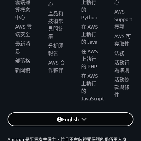
雲端運
上執行
心
心
算概念
的
AWS
產品和
中心
Python
Support
技術常
AWS 雲
在 AWS
概觀
見問答
端安全
上執行
集
AWS 可
的 Java
最新消
存取性
分析師
息
在 AWS
報告
法務
上執行
部落格
AWS 合
活動行
的 PHP
新聞稿
作夥伴
為準則
在 AWS
活動條
上執行
款與條
的
件
JavaScript
English
Amazon 是平等機會僱主，並且不會歧視受保護的退伍軍人身