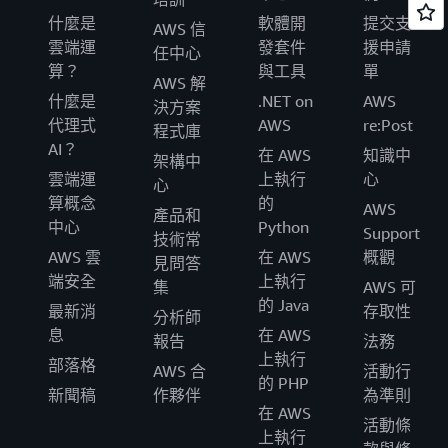
什麼是
軟體開
提交支
AWS 信
雲端運
發套件
援申請
任中心
算？
與工具
單
AWS 解
什麼是
.NET on
AWS
決方案
代理式
AWS
re:Post
程式庫
AI？
在 AWS
知識中
架構中
雲端運
上執行
心
心
算概念
的
AWS
產品和
中心
Python
Support
技術常
AWS 雲
在 AWS
概觀
見問答
端安全
上執行
集
AWS 可
的 Java
最新消
存取性
分析師
息
在 AWS
報告
法務
上執行
部落格
AWS 合
活動行
的 PHP
新聞稿
作夥伴
為準則
在 AWS
活動條
上執行