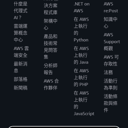
什麼是
.NET on
AWS
決方案
代理式
AWS
re:Post
程式庫
AI？
在 AWS
知識中
架構中
雲端運
上執行
心
心
算概念
的
AWS
產品和
中心
Python
Support
技術常
AWS 雲
在 AWS
概觀
見問答
端安全
上執行
集
AWS 可
的 Java
最新消
存取性
分析師
息
在 AWS
報告
法務
上執行
部落格
AWS 合
活動行
的 PHP
新聞稿
作夥伴
為準則
在 AWS
活動條
上執行
款與條
的
件
JavaScript