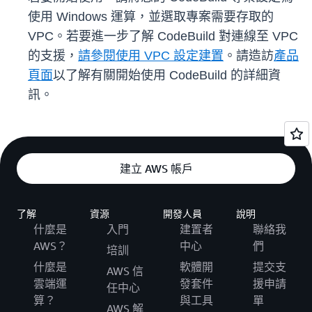
使用 Windows 運算，並選取專案需要存取的
VPC。若要進一步了解 CodeBuild 對連線至 VPC
的支援，
請參閱使用 VPC 設定建置
。請造訪
產品
頁面
以了解有關開始使用 CodeBuild 的詳細資
訊。
建立 AWS 帳戶
了解
資源
開發人員
說明
什麼是
入門
建置者
聯絡我
AWS？
中心
們
培訓
什麼是
軟體開
提交支
AWS 信
雲端運
發套件
援申請
任中心
算？
與工具
單
AWS 解