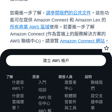
如需進一步了解，
請參閱我們的公共文件
。這些功
能可在提供 Amazon Connect 和 Amazon Lex 的
所有商業 AWS 區域
使用。若要進一步了解
Amazon Connect (作為雲端上的服務解決方案的
AWS 聯絡中心)，請瀏覽
Amazon Connect 網站
。
建立 AWS 帳戶
了解
資源
開發人員
說明
什麼是
入門
建置者
聯絡我
AWS？
中心
們
培訓
什麼是
軟體開
提交支
AWS 信
雲端運
發套件
援申請
任中心
算？
與工具
單
AWS 解