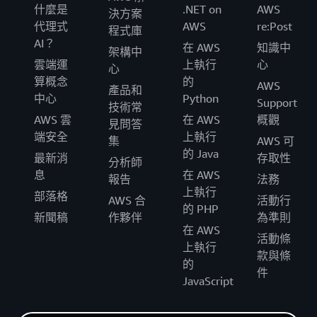
什麼是
.NET on
AWS
決方案
代理式
AWS
re:Post
程式庫
AI？
在 AWS
知識中
架構中
雲端運
上執行
心
心
算概念
的
AWS
產品和
中心
Python
Support
技術常
AWS 雲
在 AWS
概觀
見問答
端安全
上執行
集
AWS 可
的 Java
最新消
存取性
分析師
息
在 AWS
報告
法務
上執行
部落格
AWS 合
活動行
的 PHP
新聞稿
作夥伴
為準則
在 AWS
活動條
上執行
款與條
的
件
JavaScript