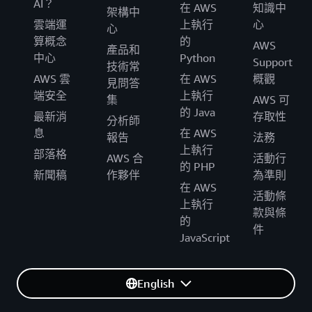
AI？
在 AWS
知識中
架構中
雲端運
上執行
心
心
算概念
的
AWS
產品和
中心
Python
Support
技術常
AWS 雲
在 AWS
概觀
見問答
端安全
上執行
集
AWS 可
的 Java
最新消
存取性
分析師
息
在 AWS
報告
法務
上執行
部落格
AWS 合
活動行
的 PHP
新聞稿
作夥伴
為準則
在 AWS
活動條
上執行
款與條
的
件
JavaScript
English