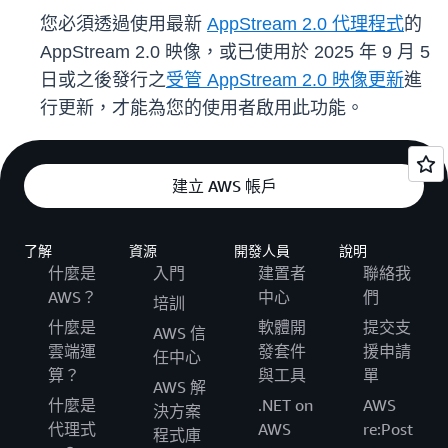
您必須透過使用最新
AppStream 2.0 代理程式
的
AppStream 2.0 映像，或已使用於 2025 年 9 月 5
日或之後發行之
受管 AppStream 2.0 映像更新
進
行更新，才能為您的使用者啟用此功能。
建立 AWS 帳戶
了解
資源
開發人員
說明
什麼是
入門
建置者
聯絡我
AWS？
中心
們
培訓
什麼是
軟體開
提交支
AWS 信
雲端運
發套件
援申請
任中心
算？
與工具
單
AWS 解
什麼是
.NET on
AWS
決方案
代理式
AWS
re:Post
程式庫