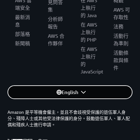
AWS 雲
在 AWS
概觀
見問答
端安全
上執行
集
AWS 可
的 Java
最新消
存取性
分析師
息
在 AWS
報告
法務
上執行
部落格
AWS 合
活動行
的 PHP
新聞稿
作夥伴
為準則
在 AWS
活動條
上執行
款與條
的
件
JavaScript
English
Amazon 是平等機會僱主，並且不會歧視受保護的退伍軍人身
分、殘障人士或其他受法律保護的身分。鼓勵退伍軍人、軍人配
偶和殘疾人士進行申請。