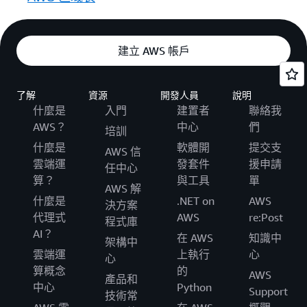
建立 AWS 帳戶
了解
資源
開發人員
說明
什麼是
入門
建置者
聯絡我
AWS？
中心
們
培訓
什麼是
軟體開
提交支
AWS 信
雲端運
發套件
援申請
任中心
算？
與工具
單
AWS 解
什麼是
.NET on
AWS
決方案
代理式
AWS
re:Post
程式庫
AI？
在 AWS
知識中
架構中
雲端運
上執行
心
心
算概念
的
AWS
產品和
中心
Python
Support
技術常