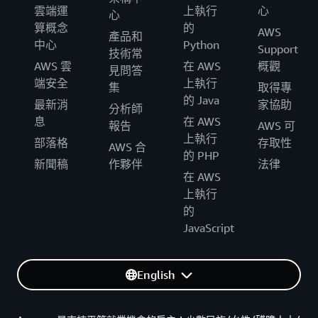
雲端運
上執行
心
心
算概念
的
AWS
產品和
中心
Python
Support
技術常
AWS 雲
在 AWS
概觀
見問答
端安全
上執行
集
取得專
的 Java
最新消
家協助
分析師
息
在 AWS
報告
AWS 可
上執行
部落格
存取性
AWS 合
的 PHP
新聞稿
作夥伴
法律
在 AWS
上執行
的
JavaScript
English