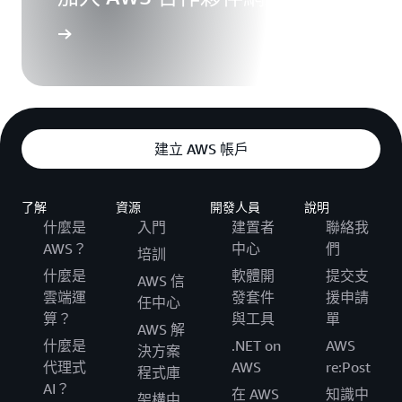
建立 AWS 帳戶
了解
資源
開發人員
說明
什麼是
入門
建置者
聯絡我
AWS？
中心
們
培訓
什麼是
軟體開
提交支
AWS 信
雲端運
發套件
援申請
任中心
算？
與工具
單
AWS 解
什麼是
.NET on
AWS
決方案
代理式
AWS
re:Post
程式庫
AI？
在 AWS
知識中
架構中