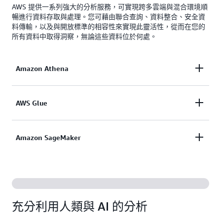
AWS 提供一系列強大的分析服務，可實現跨多雲端與混合環境順
暢進行資料存取與處理。您可藉由聯合查詢、資料整合、安全資
料傳輸，以及與開放標準的相容性來實現此靈活性，從而在您的
所有資料中取得洞察，無論這些資料位於何處。
Amazon Athena
藉助
Amazon Athena
，您無需複製或轉換資料，即
AWS Glue
可查詢存放於
各種外部資料來源
(包括 Azure Data
Lake Storage、Google Cloud Storage、Microsoft
AWS Glue
簡化了對您全部資料的探索、準備與整
Amazon SageMaker
SQL Server 等) 中的資料，並從中取得洞察。
合，無論規模大小，並提供超過 100 種不同資料來
源的連接器，涵蓋雲端儲存、資料庫與分析服務。藉
新一代
Amazon SageMaker
在一個開放式資料湖倉
助 Glue 的
零 ETL 整合
，您可輕鬆地將 Salesforce、
架構基礎上建置，從而支援統一存取 AWS 上的資料
SAP、Facebook Ads 與 Instagram Ads 等第三方應用
湖與資料倉儲，以及 Google BigQuery 與 Snowflake
程式的資料，直接擷取及複寫至您的 AWS 資料湖
充分利用人類與 AI 的分析
等聯合資料來源。此資料湖倉架構與 Apache Iceberg
倉、資料湖與資料倉儲。此外，AWS Glue 還透過支
完全相容，讓您能夠靈活地使用任何與 Iceberg 相容
援 Apache Hive、Apache Parquet 與 Apache Iceberg