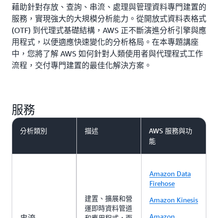
藉助針對存放、查詢、串流、處理與管理資料專門建置的
的工具與引擎，就地存取及查詢資料。
等開放標準，來提供資料互通性。
服務，實現強大的大規模分析能力。從開放式資料表格式
(OTF) 到代理式基礎結構，AWS 正不斷演進分析引擎與應
用程式，以便適應快速變化的分析格局。在本專題講座
中，您將了解 AWS 如何針對人類使用者與代理程式工作
流程，交付專門建置的最佳化解決方案。
服務
分析類別
描述
AWS 服務與功
能
Amazon Data
Firehose
建置、擴展和營
Amazon Kinesis
運即時資料管道
Amazon
串流
和應用程式，而