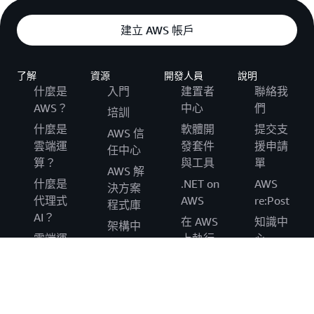
建立 AWS 帳戶
了解
資源
開發人員
說明
什麼是
入門
建置者
聯絡我
AWS？
中心
們
培訓
什麼是
軟體開
提交支
AWS 信
雲端運
發套件
援申請
任中心
算？
與工具
單
AWS 解
什麼是
.NET on
AWS
決方案
代理式
AWS
re:Post
程式庫
AI？
在 AWS
知識中
架構中
雲端運
上執行
心
心
算概念
的
AWS
產品和
中心
Python
Support
技術常
AWS 雲
在 AWS
概觀
見問答
端安全
上執行
集
AWS 可