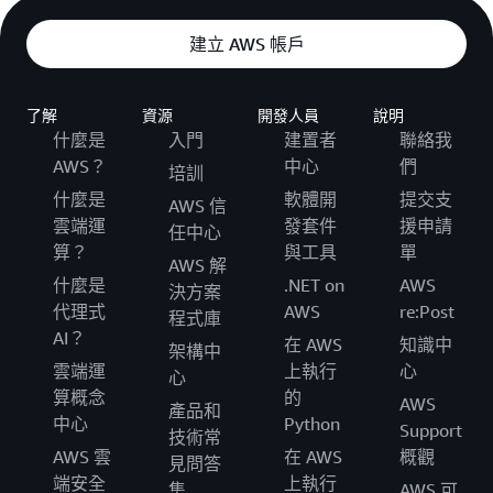
建立 AWS 帳戶
了解
資源
開發人員
說明
什麼是
入門
建置者
聯絡我
AWS？
中心
們
培訓
什麼是
軟體開
提交支
AWS 信
雲端運
發套件
援申請
任中心
算？
與工具
單
AWS 解
什麼是
.NET on
AWS
決方案
代理式
AWS
re:Post
程式庫
AI？
在 AWS
知識中
架構中
雲端運
上執行
心
心
算概念
的
AWS
產品和
中心
Python
Support
技術常
AWS 雲
在 AWS
概觀
見問答
端安全
上執行
集
AWS 可