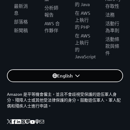
的 Java
最新消
存取性
分析師
息
在 AWS
報告
法務
上執行
部落格
AWS 合
活動行
的 PHP
新聞稿
作夥伴
為準則
在 AWS
活動條
上執行
款與條
的
件
JavaScript
English
Amazon 是平等機會僱主，並且不會歧視受保護的退伍軍人身
分、殘障人士或其他受法律保護的身分。鼓勵退伍軍人、軍人配
偶和殘疾人士進行申請。