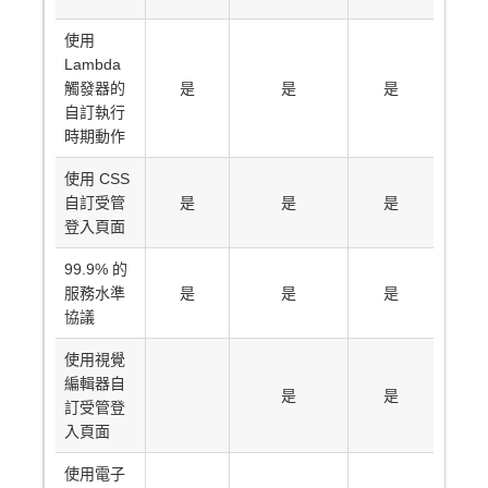
使用
Lambda
觸發器的
是
是
是
自訂執行
時期動作
使用 CSS
自訂受管
是
是
是
登入頁面
99.9% 的
服務水準
是
是
是
協議
使用視覺
編輯器自
是
是
訂受管登
入頁面
使用電子