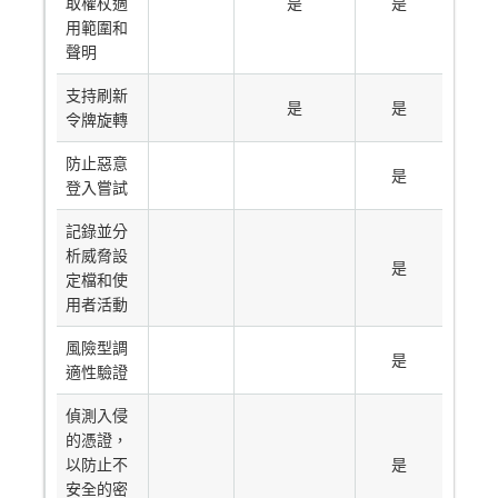
取權杖適
是
是
用範圍和
聲明
支持刷新
是
是
令牌旋轉
防止惡意
是
登入嘗試
記錄並分
析威脅設
是
定檔和使
用者活動
風險型調
是
適性驗證
偵測入侵
的憑證，
以防止不
是
安全的密