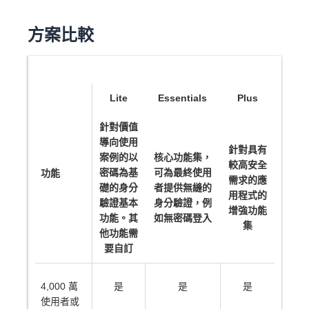
方案比較
Lite
Essentials
Plus
針對價值
導向使用
透過 SAML/OIDC 提供者登入的
針對具有
案例的以
核心功能集，
使用者帳單
較高安全
密碼為基
可為最終使用
功能
需求的應
礎的身分
者提供無縫的
用程式的
驗證基本
身分驗證，例
增強功能
功能。其
如無密碼登入
集
他功能需
要自訂
4,000 萬
是
是
是
使用者或