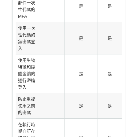
郵件一次
是
是
性代碼的
MFA
使用一次
性代碼的
是
是
無密碼登
入
使用生物
特徵和硬
體金鑰的
是
是
通行密鑰
登入
防止重複
使用之前
是
是
的密碼
在執行時
期自訂存