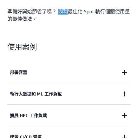
準備好開始節省了嗎？
閱讀
最佳化 Spot 執行個體使用量
的最佳做法。
使用案例
部署容器
在 Spot 執行個體上使用 Amazon EC2、Amazon
執行大數據和 ML 工作負載
ECS、Amazon EKS 或自我管理 Kubernetes 叢集來執
行任何規模的容器化工作負載。
使用 Spot 執行個體搭配 Amazon EMR、Hadoop、
擴展 HPC 工作負載
Spark 或 Amazon Sagemaker 處理大量資料，以快速
追蹤大數據和機器學習工作負載。
透過使用 Spot 執行個體執行 HPC 工作負載，來加速
建置 CI/CD 管道