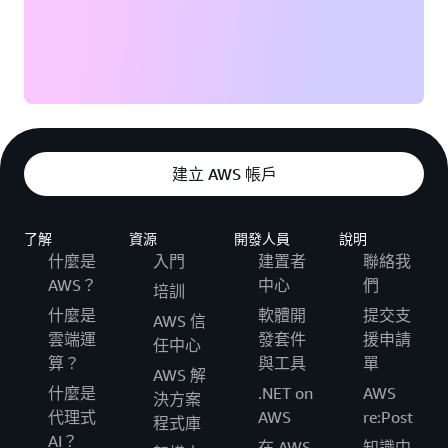
建立 AWS 帳戶
了解
資源
開發人員
說明
什麼是
入門
建置者
聯絡我
AWS？
中心
們
培訓
什麼是
軟體開
提交支
AWS 信
雲端運
發套件
援申請
任中心
算？
與工具
單
AWS 解
什麼是
.NET on
AWS
決方案
代理式
AWS
re:Post
程式庫
AI？
在 AWS
知識中