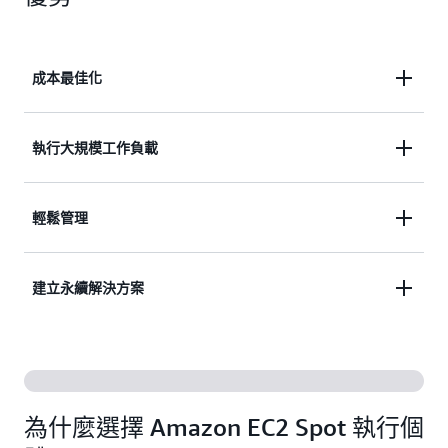
成本最佳化
按隨需價格可節省高達 90%。
執行大規模工作負載
利用 AWS 的龐大作業規模，以大量節省成本來執行
輕鬆管理
大規模的工作負載。
透過 AWS 服務或整合的第三方輕鬆啟動、擴展和管
建立永續解決方案
理 Spot 執行個體。
利用未使用的 EC2 容量來建置永續解決方案。
為什麼選擇 Amazon EC2 Spot 執行個