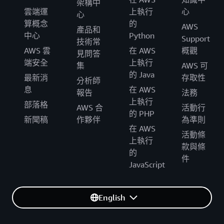
架構中
雲端運
上執行
心
心
算概念
的
AWS
產品和
中心
Python
Support
技術常
AWS 雲
在 AWS
概觀
見問答
端安全
上執行
集
AWS 可
的 Java
最新消
存取性
分析師
息
在 AWS
報告
法務
上執行
部落格
AWS 合
活動行
的 PHP
新聞稿
作夥伴
為準則
在 AWS
活動條
上執行
款與條
的
件
JavaScript
English