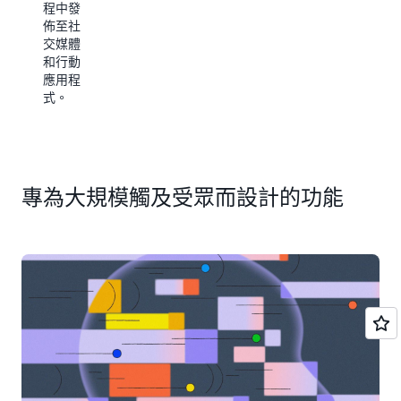
進行
下，將
程中發
垂直影
佈至社
發佈
片格式
交媒體
套用於
和行動
使用基
標準、
應用程
於 AI 的
風景廣
式。
剪輯產
播和串
生功
流內
能，即
容。
可自動
產生即
時足球
專為大規模觸及受眾而設計的功能
和籃球
比賽中
的關鍵
內容，
並能夠
以最低
的操作
成本，
快速建
立可用
於精確