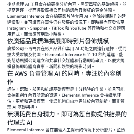
後期處理 AI 工具會在編碼後分析內容、需要單獨的基礎架構，並
提高延遲，從而導致廣播公司錯過讓內容爆紅的黃金時間。
Elemental Inference 會在編碼影片時套用 AI，消除後期製作的延
遲情形，並可讓您在事件仍在發展的情況下，即時將內容發佈至
Instagram、Snapchat、TikTok 和 YouTube 等行動和社交媒體應
用程式，而無須等到數小時後。
依廣播品質標準擴展即時影片發佈規模
廣播公司不再需要在影片品質和套用 AI 功能之間進行選擇，從而
擴大受眾觸及範圍。Elemental Inference 6 至 10 秒的延遲，能
夠幫助廣播公司建立和共享社交媒體和行動即時串流，以便大規
模發佈即時體育賽事、新聞和娛樂的精彩時刻。
在 AWS 負責管理 AI 的同時，專注於內容創
作
評估、選取、部署和維護基礎模型是十分耗時的作業，並且可能
會抽離創作內容所需的資源。Elemental Inference 會持續地評
估、更新和更換模型，使您能夠自由地專注於內容創新，而非管
理 AI 基礎架構。
無須耗費自身精力，即可為您自動提供結果的
代理式 AI
Elemental Inference 會在無需人工提示的情況下分析影片，並透