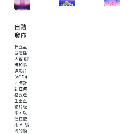
自動
針對
識別
發佈
垂直
即時
格式
的關
建立主
最佳
鍵時
要廣播
內容 (即
化，
刻，
時和隨
省去
以便
選影片
不必
在社
(VOD))，
同時針
要的
交媒
對任何
麻煩
體上
格式產
生垂直
以近
在無需
影片版
乎即
進行任
本，以
何重新
時的
便在使
處理的
用 AI 編
速度
情況
碼的過