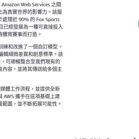
與 Amazon Web Services 之間
化為真實世界的影響力。該服
90% 的 Fox Sports
，而且已經發展為一種可直接投入
時體育賽事而打造。
S 合作訓練和改進了一個自訂模型，
背後的編輯細微差異和創意標準。該
e 提供支援，可順暢整合至我們現有的
直內容，並將其傳送給多個主
化媒體工作流程，並提供全新
AWS 攜手在這項基礎上建
蓋範圍，並不斷拓展可能性。