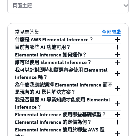
頁面主題
常見問答集
全部開啟
什麼是 AWS Elemental Inference？
目前有哪些 AI 功能可用？
AWS Elemental Inference 是一項完全受管的 AI 服
Elemental Inference 如何運作？
務，能夠自動將即時和隨選廣播內容轉換為針對
目前，Elemental Inference 具有兩項 AI 功能：
誰可以使用 Elemental Inference？
任何格式最佳化的垂直影片內容。透過將 AI 平行
Elemental Inference 透過簡單的 API 呼叫或控制
我可以針對即時和隨選內容使用 Elemental
垂直影片創作 – 採用 AI 技術的裁剪功能，能夠
套用於編碼流程，而非進行後製處理，該服務能
台組態與 Elemental MediaLive 整合。該服務會在
Elemental Inference 是針對任何具有影片工作負
Inference 嗎？
智慧地將橫向廣播轉換為適用於 Instagram
夠幫助廣播公司以 6 至 10 秒的延遲即時捕捉精彩
為影片編碼時平行套用 AI 功能，以分析影格、識
載的客戶而設計，包括媒體和娛樂產業的廣播公
為什麼我應該選擇 Elemental Inference 而不
Reels、TikTok 和 YouTube Shorts 的垂直格
時刻。
別主體、追蹤移動物體，並且以 6 至 10 秒的延遲
司、串流業者以及影片內容擁有者 (包括社交媒體
可以。Elemental Inference 可用於即時廣播和隨
是現有的 AI 影片解決方案？
式。
時間產生垂直影片或精彩片段。
平台、體育廣播公司和傳統廣播公司) 及任何行業
選影片內容，能夠自動將橫向影片轉換為垂直格
我是否需要 AI 專業知識才能使用 Elemental
的企業和廣告技術客戶。
使用進階中繼資料分析產生精彩片段 – 自動偵
式，並為任何內容類型產生精彩片段。
其他公司的影片 AI 服務會個別套用每項功能、提
Inference？
測並從即時內容中擷取精彩瞬間，以便在社交
供單點解決方案，而且主要專注於隨選影片應用
Elemental Inference 使用哪些基礎模型？
媒體上即時發佈。
程式，從而提高了延遲和複雜性。Elemental
不需要。Elemental Inference 旨在作為一種代理
Elemental Inference 的定價為何？
Inference 會在影片編碼流程期間同時平行套用所
式 AI 應用程式，無需人工干預、提示或 AI 專業知
該服務使用針對影片最佳化的基礎模型，包括
Elemental Inference 適用於哪些 AWS 區
有功能，從而節省時間和成本，並且最大限度地
識。該服務會在您專注於創作內容時，自動分析
YOLO、SAM、CLIP 和 ViT 類型 (請注意，這些模
Elemental Inference 採用依取用量定價，您只需