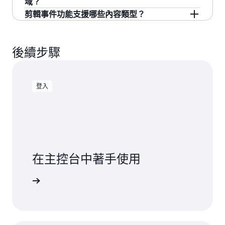
域？
提高觸及受眾的機會。
影片並套用 AI 最佳化。
型類型會每週變更)。這些模型由 AWS 完全管理
為使用的功能和處理的影片付費，而無需預付費
剪輯事件功能支援哪些內容類型？
(會在服務內自動評估和更新)，能夠消除客戶管理
用或簽訂合約。因為僅需處理一次影片，就能同
Elemental Inference 目前在 4 個 AWS 區域推出。
AI 基礎架構的需求。
時套用多項 AI 功能，所以啟用的功能越多，服務
請參閱
AWS 區域服務清單
，以取得最新的供應情
不論是今天的足球或籃球比賽，Elemental
的成本效益就越高。
況資訊。
Inference 都能自動偵測並擷取值得剪輯的精華片
後續步驟
段。
登入
在主控台中著手使用
入主控台