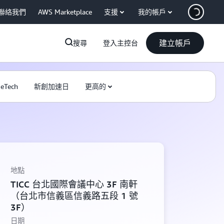
聯絡我們
AWS Marketplace
支援
我的帳戶
建立帳戶
搜尋
登入主控台
eTech
新創加速日
更高的
地點
TICC 台北國際會議中心 3F 南軒
（台北市信義區信義路五段 1 號
3F）
日期