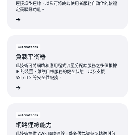
連接埠型連線，以及可將終端使用者服務自動化的軟體
定義聯網功能。
整合夥伴
Automations
負載平衡器
此技術可將網路和應用程式流量分配給服務之多個根據
IP 的裝置、維護目標服務的健全狀態，以及支援
SSL/TLS 等安全性服務。
載平衡器
Automations
網路連線能力
此技術提供 AWS 網路連線，能夠做為智慧型轉送封包