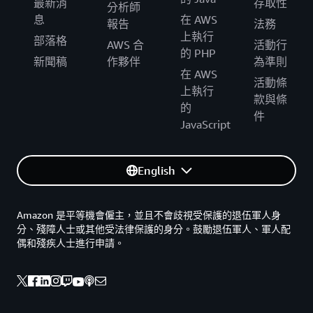
最新消
存取性
分析師
息
在 AWS
報告
法務
上執行
部落格
AWS 合
活動行
的 PHP
新聞稿
作夥伴
為準則
在 AWS
活動條
上執行
款與條
的
件
JavaScript
English
Amazon 是平等機會僱主，並且不會歧視受保護的退伍軍人身
分、殘障人士或其他受法律保護的身分。鼓勵退伍軍人、軍人配
偶和殘疾人士進行申請。