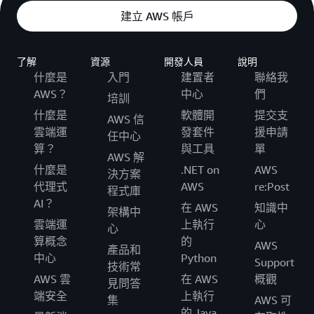
建立 AWS 帳戶
了解
資源
開發人員
說明
什麼是
入門
建置者
聯絡我
AWS？
中心
們
培訓
什麼是
軟體開
提交支
AWS 信
雲端運
發套件
援申請
任中心
算？
與工具
單
AWS 解
什麼是
.NET on
AWS
決方案
代理式
AWS
re:Post
程式庫
AI？
在 AWS
知識中
架構中
雲端運
上執行
心
心
算概念
的
AWS
產品和
中心
Python
Support
技術常
AWS 雲
在 AWS
概觀
見問答
端安全
上執行
集
AWS 可
的 Java