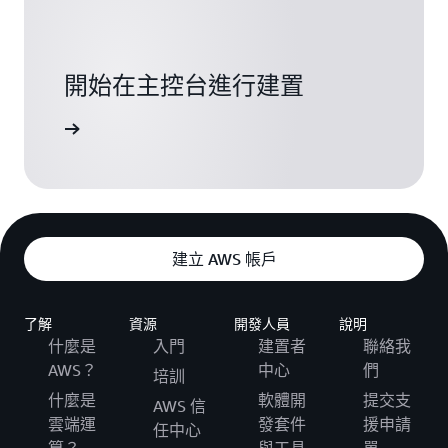
開始在主控台進行建置
登入
建立 AWS 帳戶
了解
資源
開發人員
說明
什麼是
入門
建置者
聯絡我
AWS？
中心
們
培訓
什麼是
軟體開
提交支
AWS 信
雲端運
發套件
援申請
任中心