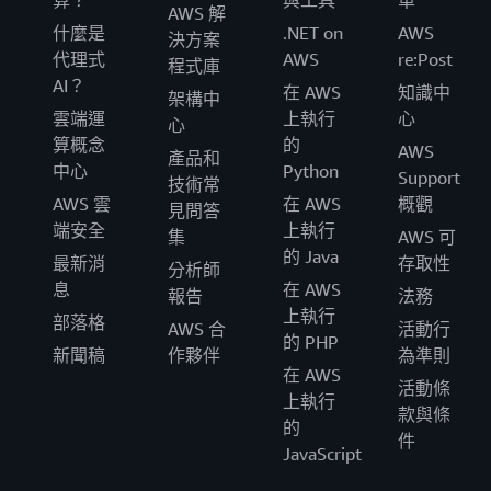
算？
與工具
單
AWS 解
什麼是
.NET on
AWS
決方案
代理式
AWS
re:Post
程式庫
AI？
在 AWS
知識中
架構中
雲端運
上執行
心
心
算概念
的
AWS
產品和
中心
Python
Support
技術常
AWS 雲
在 AWS
概觀
見問答
端安全
上執行
集
AWS 可
的 Java
最新消
存取性
分析師
息
在 AWS
報告
法務
上執行
部落格
AWS 合
活動行
的 PHP
新聞稿
作夥伴
為準則
在 AWS
活動條
上執行
款與條
的
件
JavaScript