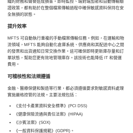
織的財務和聲譽造成損害。即時監控、端對端加密和自動傳輸驗
證政策，都有助於在整個檔案傳輸過程中確保敏感資料保持在安
全無損的狀態。
提升效率
MFTS 可自動執行重複的手動檔案傳輸任務。例如，在運輸和物
流領域，MFTS 能夠自動化倉庫系統、供應商和其配送中心之間
的發票和出貨通知日常交換作業。這可確保即時更新庫存量和訂
單狀態，幫助您更有效地管理庫存。該技術也能降低 IT 和營運
費用。
可稽核性和法規遵循
金融、醫療保健和製造等行業，都必須遵循要求對敏感資料處理
實施嚴格控管的法規。主要法規包括：
《支付卡產業資料安全標準》(PCI DSS)
《健康保險流通與責任法案》(HIPAA)
《沙賓法案》(SOX)
《一般資料保護規範》(GDPR)。