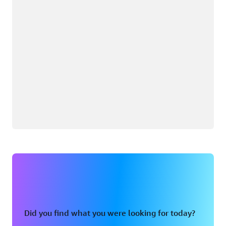
Did you find what you were looking for today?