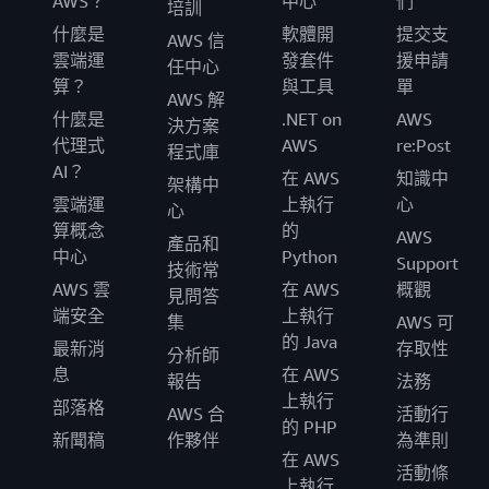
AWS？
中心
們
培訓
什麼是
軟體開
提交支
AWS 信
雲端運
發套件
援申請
任中心
算？
與工具
單
AWS 解
什麼是
.NET on
AWS
決方案
代理式
AWS
re:Post
程式庫
AI？
在 AWS
知識中
架構中
雲端運
上執行
心
心
算概念
的
AWS
產品和
中心
Python
Support
技術常
AWS 雲
在 AWS
概觀
見問答
端安全
上執行
集
AWS 可
的 Java
最新消
存取性
分析師
息
在 AWS
報告
法務
上執行
部落格
AWS 合
活動行
的 PHP
新聞稿
作夥伴
為準則
在 AWS
活動條
上執行