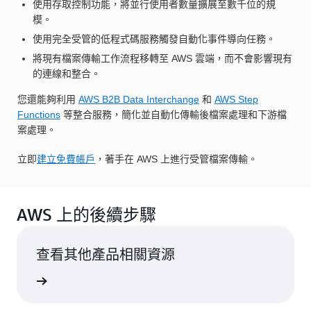
使用存取控制功能，將並行使用者數量擴展至數千位的規
模。
使用完全受管的低程式碼服務觸發自動化事件導向任務。
將現有檔案傳輸工作流程移轉至 AWS 雲端，而不會影響現有
的連線和整合。
您還能夠利用
AWS B2B Data Interchange
和
AWS Step
Functions
等整合服務，簡化並自動化傳輸後檔案處理和下游檔
案處理。
立即
建立免費帳戶
，著手在 AWS 上進行受管檔案傳輸。
AWS 上的後續步驟
查看其他產品相關資源
一步了解