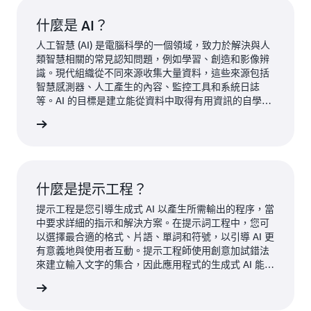
什麼是 AI？
人工智慧 (AI) 是電腦科學的一個領域，致力於解決與人
類智慧相關的常見認知問題，例如學習、創造和影像辨
識。現代組織從不同來源收集大量資料，這些來源包括
智慧感測器、人工產生的內容、監控工具和系統日誌
等。AI 的目標是建立能從資料中取得有用資訊的自學習
系統。然後，AI 可以應用該知識以仿似人類的方式解決
人工智慧
新問題。
什麼是提示工程？
提示工程是您引導生成式 AI 以產生所需輸出的程序，當
中要求詳細的指示和解決方案。在提示詞工程中，您可
以選擇最合適的格式、片語、單詞和符號，以引導 AI 更
有意義地與使用者互動。提示工程師使用創意加試錯法
來建立輸入文字的集合，因此應用程式的生成式 AI 能夠
如預期運作。
程的資訊