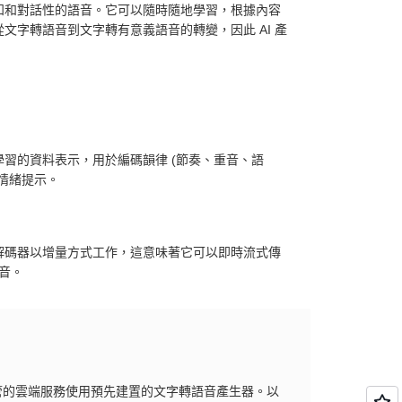
知和對話性的語音。它可以隨時隨地學習，根據內容
字轉語音到文字轉有意義語音的轉變，因此 AI 產
習的資料表示，用於編碼韻律 (節奏、重音、語
情緒提示。
解碼器以增量方式工作，這意味著它可以即時流式傳
音。
受管的雲端服務使用預先建置的文字轉語音產生器。以