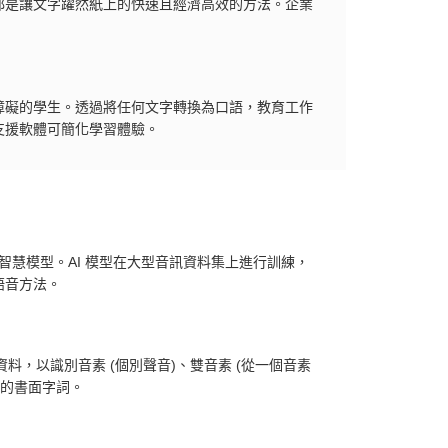
都是讓文字躍然紙上的快速且經濟高效的方法。企業
障礙的學生。透過將任何文字轉換為口語，教育工作
支援軟體可簡化學習體驗。
智慧模型。AI 模型在大型音訊資料集上進行訓練，
語音方法。
料，以識別音素 (個別聲音)、雙音素 (從一個音素
別的書面字詞。