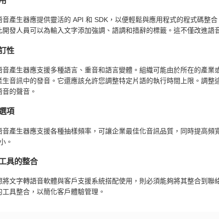
音產生器應提供靈活的 API 和 SDK，以便輕鬆與應用程式的程式碼整合
此開發人員可以為輸入文字添加強調、語調和措辭的標籤。這不僅改進語
訂性
語音產生器應支援多種語言、重音和語言變體。組織可能由於所在的產業
產生音訊中的發音。它還應該允許您調整特定片語的執行時間上限。調整
語音的聲音。
選項
語音產生器應支援各種抽樣頻率，可讓企業最佳化音訊品質，同時提高頻寬用
大小。
工具的整合
想將文字轉語音軟體與客戶支援系統搭配使用，則必須能夠將其整合到聯
的工具整合，以簡化客戶體驗管理。