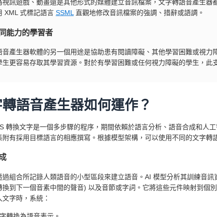
為視訊遊戲、動畫還是其他形式的媒體建立音訊檔案，文字轉語音產生器
 XML 式標記語言
SSML
直觀地修改音訊檔案的強調、措辭或語調。
同能力的學習者
語音產生器軟體的另一個用途是協助患有閱讀障礙、其他學習困難或視力
學生更容易存取其學習資源。對於有學習困難或任何視力障礙的學生，此
字轉語音產生器如何運作？
TTS 轉換文字是一個多步驟的程序，期間依賴於語言分析、語音合成和人工
集附有採用目標語言的相應撰寫。根據模型架構，可以使用不同的文字轉
成
透過組合所記錄人類語音的小型區段來建立語音。AI 模型分析其訓練音訊資
轉換到下一個音素中間的聲音) 以及音節或字詞。它將這些元件映射到個
入文字時，系統：
字轉換為語音表示。