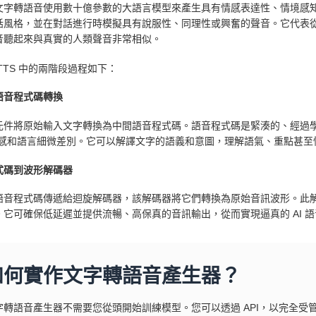
文字轉語音使用數十億參數的大語言模型來產生具有情感表達性、情境感
話風格，並在對話進行時模擬具有說服性、同理性或興奮的聲音。它代表從文
音聽起來與真實的人類聲音非常相似。
TTS 中的兩階段過程如下：
語音程式碼轉換
元件將原始輸入文字轉換為中間語音程式碼。語音程式碼是緊湊的、經過學
情感和語言細微差別。它可以解譯文字的語義和意圖，理解語氣、重點甚至
式碼到波形解碼器
語音程式碼傳遞給迴旋解碼器，該解碼器將它們轉換為原始音訊波形。此
。它可確保低延遲並提供流暢、高保真的音訊輸出，從而實現逼真的 AI 語
如何實作文字轉語音產生器？
字轉語音產生器不需要您從頭開始訓練模型。您可以透過 API，以完全