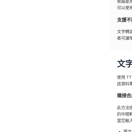
無論是
可以使用
支援不
文字轉
者可讓
文
使用 
該資料
連接合
此方法
的中間
當您輸
將文