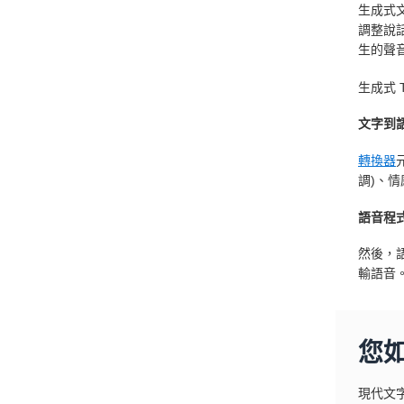
生成式
調整說
生的聲
生成式 
文字到
轉換器
調)、
語音程
然後，
輸語音
您
現代文