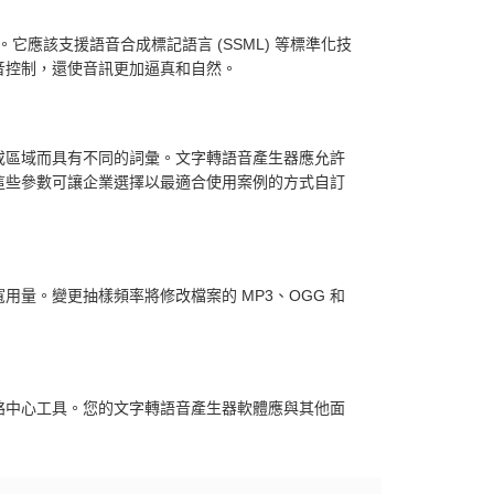
。它應該支援語音合成標記語言 (SSML) 等標準化技
音控制，還使音訊更加逼真和自然。
或區域而具有不同的詞彙。文字轉語音產生器應允許
這些參數可讓企業選擇以最適合使用案例的方式自訂
量。變更抽樣頻率將修改檔案的 MP3、OGG 和
絡中心工具。您的文字轉語音產生器軟體應與其他面