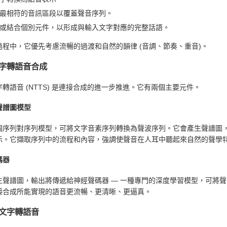
最相符的音訊區段以覆蓋聲音序列。
或結合個別元件，以形成與輸入文字對應的完整話語。
過程中，它優先考慮流暢的過渡和自然的韻律 (音調、節奏、重音)。
字轉語音合成
轉語音 (NTTS) 是連接合成的進一步推進。它有兩個主要元件。
聲譜圖模型
個序列對序列模型，可將文字音素序列轉換為聲波序列。它會產生聲譜圖
示。它擷取序列中的流程和內容，強調使聲音在人耳中聽起來自然的聲學
碼器
生聲譜圖，輸出將傳遞給神經聲碼器 — 一種專門的深度學習模型，可將
接合成所能實現的語音更流暢、更清晰、更逼真。
文字轉語音