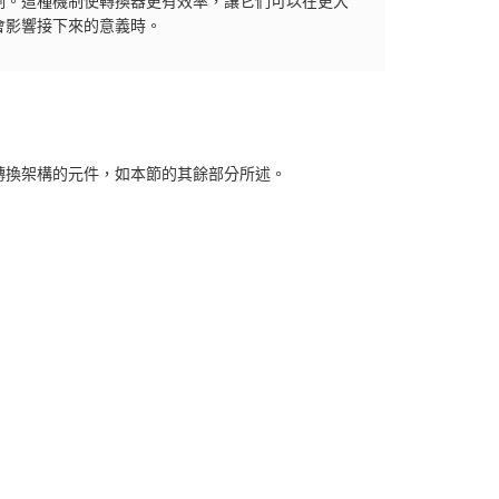
測。這種機制使轉換器更有效率，讓它們可以在更大
會影響接下來的意義時。
轉換架構的元件，如本節的其餘部分所述。