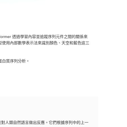
sformer 透過學習內容並追蹤序列元件之間的關係來
r 模型使用內部數學表示法來識別顏色、天空和藍色這三
和蛋白質序列分析。
並對人類自然語言做出反應。它們根據序列中的上一