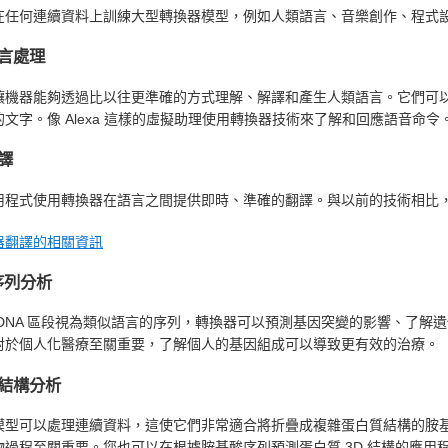
在任何連續資料上訓練大型轉換器模型，例如人類語言、音樂創作、程式
言處理
讓機器能夠透過比以往更準確的方式理解、解譯和產生人類語言。它們可
文字。像 Alexa 這樣的虛擬助理使用轉換器技術來了解和回應語音命令
譯
用程式使用轉換器在語言之間提供即時、準確的翻譯。與以前的技術相比
器翻譯的相關資訊
 序列分析
 DNA 區段視為類似語言的序列，轉換器可以預測基因突變的影響、了解遺
對於個人化醫療至關重要，了解個人的基因組成可以導致更有效的治療。
結構分析
模型可以處理連續資料，這使它們非常適合將折疊成複雜蛋白質結構的胺
物過程至關重要。您也可以在根據胺基酸序列預測蛋白質 3D 結構的應用