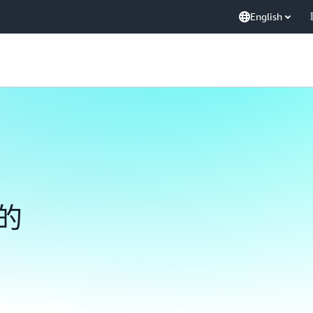
English
的