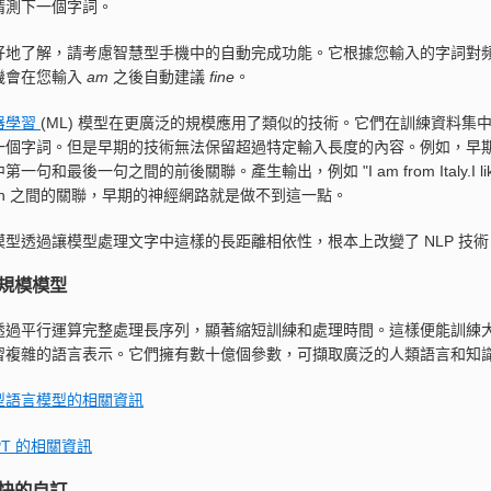
猜測下一個字詞。
地了解，請考慮智慧型手機中的自動完成功能。它根據您輸入的字詞對頻率提出
機會在您輸入
am
之後自動建議
fine
。
器學習
(ML) 模型在更廣泛的規模應用了類似的技術。它們在訓練資料
一個字詞。但是早期的技術無法保留超過特定輸入長度的內容。例如，早期
一句和最後一句之間的前後關聯。產生輸出，例如 "I am from Italy.I like horse
alian 之間的關聯，早期的神經網路就是做不到這一點。
模型透過讓模型處理文字中這樣的長距離相依性，根本上改變了 NLP 技
規模模型
過平行運算完整處理長序列，顯著縮短訓練和處理時間。這樣便能訓練大型語言模
習複雜的語言表示。它們擁有數十億個參數，可擷取廣泛的人類語言和知識，
型語言模型的相關資訊
PT 的相關資訊
快的自訂