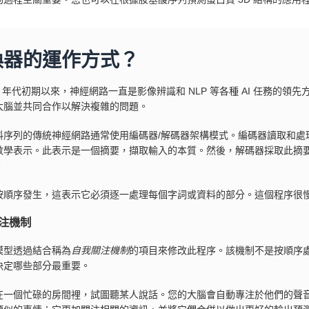
換器的運作方式？
00 年代初期以來，神經網路一直是影像辨識和 NLP 等各種 AI 任務的領
大腦並共同合作以解決複雜的問題。
料序列的傳統神經網路通常使用編碼器/解碼器架構模式。編碼器讀取和處
數學表示。此表示是一個摘要，擷取輸入的本質。然後，解碼器採取此摘
。
按順序發生，這表示它必須逐一處理每個字詞或資料的部分。這個程序很
注機制
模型透過結合稱為
自我關注機制
的項目來修改此程序。該機制不是按順序
決定哪些部分最重要。
在一個忙碌的房間裡，試圖聽某人說話。您的大腦會自動專注於他們的聲