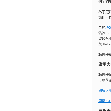
個字詞
為了更好
您的手
早期
機
猜測下
留段落中第
與 It
轉換器
啟用大
轉換器透
可以學
閱讀大
閱讀 G
實現更