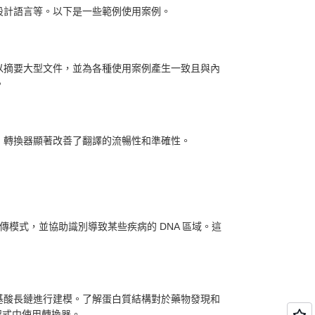
設計語言等。以下是一些範例使用案例。
以摘要大型文件，並為各種使用案例產生一致且與內
。
，轉換器顯著改善了翻譯的流暢性和準確性。
傳模式，並協助識別導致某些疾病的 DNA 區域。這
基酸長鏈進行建模。了解蛋白質結構對於藥物發現和
程式中使用轉換器。