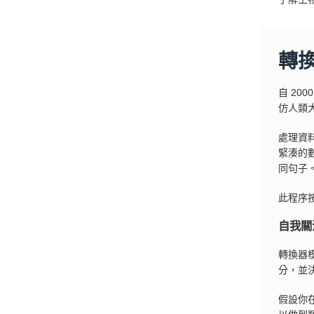
轉
自 20
仿人類
處理資
緊湊的
同句子
此程序
自我關
轉換器
分，並
假設你