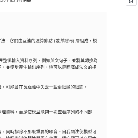
先方法。它們由互連的運算節點 (或
神經元
) 層組成，模
理整個輸入資料序列，例如英文句子，並將其轉換為
要，並逐步產生輸出序列，這可以是翻譯成法文的相
慢，可能會在長距離中失去一些更細緻的細節。
處理資料，而是使模型能夠一次查看序列的不同部
音，同時摒除不那麼重要的噪音。自我關注使模型可