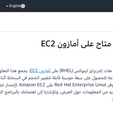
English
اح على أمازون EC2
تربرايز لينوكس (RHEL) على
أمازون EC2
الفني العالمي، وأكثر من 00
.