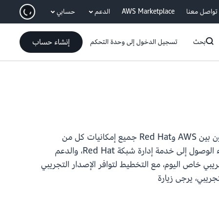
انتقل إلى المحتوى الرئيسي
تواصل معنا
AWS Marketplace
الدعم
حسابي
إنشاء حساب
بحث
تسجيل الدخول إلى وحدة التحكم
. يجمع هذا التعاون بين AWS وRed Hat جميع إمكانيات كل من
RHEL وEC2. يمكن للمطورين الآن الدفع عند الحاجة للحصول على سعة حوسبة قابلة لتغيير الحجم في السحابة أثناء الوصول إلى خدمة إدارة شبكة Red Hat، والدعم
3,0 تطبيق معتمد. يتوفر Red Hat Enterprise Linux على Amazon EC2 كإصدار تجريبي خاص اليوم، مع التخطيط لتوافر الإصدار التجريبي