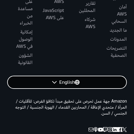
AWS
على
تقارير
أمان
مساعدة
المحللين
JavaScript
AWS
من
على AWS
شركاء
السحابي
الخبراء
AWS
ما الجديد
إمكانية
المدونات
الوصول
في AWS
التصريحات
الصحفية
الشؤون
القانونية
English
Amazon جهة عمل تحرص على تحقيق مبدأ تكافؤ الفرص: للأقليات /
المرأة / متحدي الإعاقة / المحاربين القدماء / الهوية الجنسية / التوجه
الجنسي / السن.