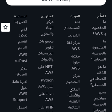
إنشاء حساب AWS
التعلُّم
الموارد
المطورين
المساعدة
ما
بدء
مركز
اتصل بنا
المقصود
الاستخدام
البناء
قدّم
بـ AWS؟
والتطوير
التدريب
تذكرة
ما
مجموعات
لقسم
مركز ثقة
المقصود
تطوير
الدعم
AWS
بالحوسبة
البرمجيات
AWS
مكتبة
السحابية؟
والأدوات
re:Post
حلول
ما هو
.NET على
AWS
مركز
الذكاء
AWS
المعرفة
مركز
الاصطناعي
Python
التصميم
نظرة عامة
المستقل؟
على AWS
حول
المنتج
محور
Java على
AWS
والأسئلة
مفاهيم
Support
AWS
التقنية
الحوسبة
الشائعة
PHP على
احصل
السحابية