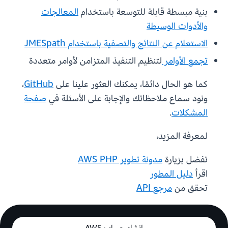
بنية مبسطة قابلة للتوسعة باستخدام
المعالجات
والأدوات الوسيطة
الاستعلام عن النتائج والتصفية باستخدام JMESpath
تجمع الأوامر
لتنظيم التنفيذ المتزامن لأوامر متعددة
كما هو الحال دائمًا، يمكنك العثور علينا على
GitHub
،
ونود سماع ملاحظاتك والإجابة على الأسئلة في
صفحة
المشكلات
.
لمعرفة المزيد،
تفضل بزيارة
مدونة تطوير AWS PHP
اقرأ
دليل المطور
تحقق من
مرجع API