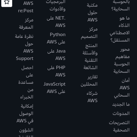
بالحوسبة
البرمجيات
AWS
مكتبة
السحابية؟
والأدوات
re:Post
حلول
ما هو
.NET على
AWS
مركز
الذكاء
AWS
المعرفة
مركز
الاصطناعي
Python
التصميم
نظرة عامة
المستقل؟
على AWS
حول
المنتج
محور
Java على
AWS
والأسئلة
مفاهيم
Support
AWS
التقنية
الحوسبة
الشائعة
PHP على
احصل
السحابية
AWS
على
تقارير
أمان
مساعدة
المحللين
JavaScript
AWS
من
على AWS
شركاء
السحابي
الخبراء
AWS
ما الجديد
إمكانية
المدونات
الوصول
في AWS
التصريحات
الصحفية
الشؤون