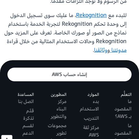
من الرسوم ولا توجد التزامات مقدمًا.
للبدء مع
Rekognition
، ما عليك سوى تسجيل الدخول
إلى وحدة تحكم Rekognition لتجربة الخدمة باستخدام
نماذج من الصور أو صورك الخاصة. تعرف على المزيد حول
Rekognition وحالات الاستخدام المثالية من خلال قراءة
مدونتنا
و
وثائقنا
.
إنشاء حساب AWS
التعلُّم
الموارد
المطورين
المساعدة
ما
بدء
مركز
اتصل بنا
المقصود
الاستخدام
البناء
قدّم
بـ AWS؟
والتطوير
التدريب
تذكرة
ما
مجموعات
لقسم
مركز ثقة
المقصود
تطوير
الدعم
AWS