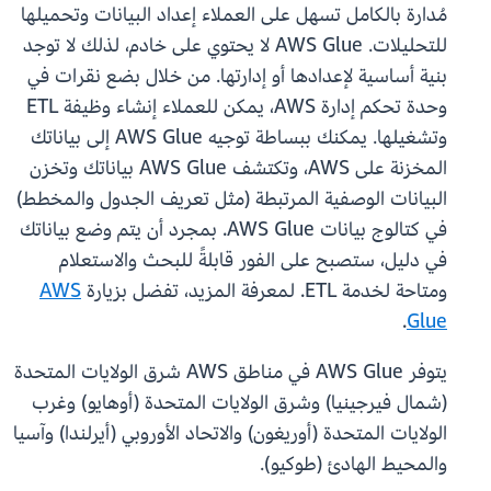
مُدارة بالكامل تسهل على العملاء إعداد البيانات وتحميلها
للتحليلات. AWS Glue لا يحتوي على خادم، لذلك لا توجد
بنية أساسية لإعدادها أو إدارتها. من خلال بضع نقرات في
وحدة تحكم إدارة AWS، يمكن للعملاء إنشاء وظيفة ETL
وتشغيلها. يمكنك ببساطة توجيه AWS Glue إلى بياناتك
المخزنة على AWS، وتكتشف AWS Glue بياناتك وتخزن
البيانات الوصفية المرتبطة (مثل تعريف الجدول والمخطط)
في كتالوج بيانات AWS Glue. بمجرد أن يتم وضع بياناتك
في دليل، ستصبح على الفور قابلةً للبحث والاستعلام
ومتاحة لخدمة ETL. لمعرفة المزيد، تفضل بزيارة
AWS
.
Glue
يتوفر AWS Glue في مناطق AWS شرق الولايات المتحدة
(شمال فيرجينيا) وشرق الولايات المتحدة (أوهايو) وغرب
الولايات المتحدة (أوريغون) والاتحاد الأوروبي (أيرلندا) وآسيا
والمحيط الهادئ (طوكيو).