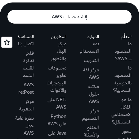
إنشاء حساب AWS
التعلُّم
الموارد
المطورين
المساعدة
ما
بدء
مركز
اتصل بنا
المقصود
الاستخدام
البناء
قدّم
بـ AWS؟
والتطوير
التدريب
تذكرة
ما
مجموعات
لقسم
مركز ثقة
المقصود
تطوير
الدعم
AWS
بالحوسبة
البرمجيات
AWS
مكتبة
السحابية؟
والأدوات
re:Post
حلول
ما هو
.NET على
AWS
مركز
الذكاء
AWS
المعرفة
مركز
الاصطناعي
Python
التصميم
نظرة عامة
المستقل؟
على AWS
حول
المنتج
محور
Java على
AWS
والأسئلة
مفاهيم