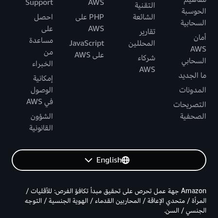
Support
AWS
التقنية
الحوسبة
الشائعة
PHP على
احصل
السحابية
AWS
على
تقارير
أمان
مساعدة
المحللين
JavaScript
AWS
من
على AWS
شركاء
السحابي
الخبراء
AWS
ما الجديد
إمكانية
المدونات
الوصول
في AWS
التصريحات
الصحفية
الشؤون
القانونية
English
Amazon جهة عمل تحرص على تحقيق مبدأ تكافؤ الفرص: للأقليات /
المرأة / متحدي الإعاقة / المحاربين القدماء / الهوية الجنسية / التوجه
الجنسي / السن.