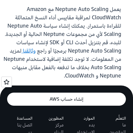
يعمل Neptune Auto Scaling مع Amazon
CloudWatch لمراقبة مقاييس أداء النسخ المتماثلة
للقراءة باستمرار. يمكنك إنشاء سياسة Neptune Auto
Scaling لأي من مجموعات Neptune الحالية أو الجديدة.
للبدء، قم بتنزيل أحدث CLI أو SDK لإنشاء سياسات
Neptune Auto Scaling برمجيًا أو راجع
وثائقنا
لمزيد
من المعلومات. لا توجد تكلفة إضافية لاستخدام Neptune
Auto Scaling بخلاف ما تدفعه بالفعل مقابل منبهات
Neptune و CloudWatch.
إنشاء حساب AWS
التعلُّم
الموارد
المطورين
المساعدة
ما
بدء
مركز
اتصل بنا
المقصود
الاستخدام
البناء