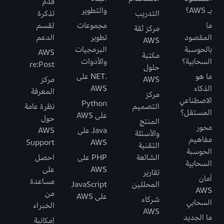
قدّم
بـ AWS؟
والتطوير
التدريب
تذكرة
ما
مجموعات
لقسم
مركز ثقة
المقصود
تطوير
الدعم
AWS
بالحوسبة
البرمجيات
AWS
مكتبة
السحابية؟
والأدوات
re:Post
حلول
ما هو
.NET على
AWS
مركز
الذكاء
AWS
المعرفة
مركز
الاصطناعي
Python
التصميم
نظرة عامة
المستقل؟
على AWS
حول
المنتج
محور
Java على
AWS
والأسئلة
مفاهيم
Support
AWS
التقنية
الحوسبة
الشائعة
PHP على
احصل
السحابية
AWS
على
تقارير
أمان
مساعدة
المحللين
JavaScript
AWS
من
على AWS
شركاء
السحابي
الخبراء
AWS
ما الجديد
إمكانية