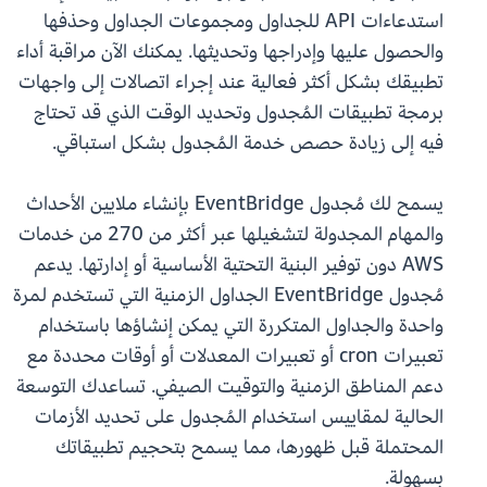
استدعاءات API للجداول ومجموعات الجداول وحذفها
والحصول عليها وإدراجها وتحديثها. يمكنك الآن مراقبة أداء
تطبيقك بشكل أكثر فعالية عند إجراء اتصالات إلى واجهات
برمجة تطبيقات المُجدول وتحديد الوقت الذي قد تحتاج
فيه إلى زيادة حصص خدمة المُجدول بشكل استباقي.
يسمح لك مُجدول EventBridge بإنشاء ملايين الأحداث
والمهام المجدولة لتشغيلها عبر أكثر من 270 من خدمات
AWS دون توفير البنية التحتية الأساسية أو إدارتها. يدعم
مُجدول EventBridge الجداول الزمنية التي تستخدم لمرة
واحدة والجداول المتكررة التي يمكن إنشاؤها باستخدام
تعبيرات cron أو تعبيرات المعدلات أو أوقات محددة مع
دعم المناطق الزمنية والتوقيت الصيفي. تساعدك التوسعة
الحالية لمقاييس استخدام المُجدول على تحديد الأزمات
المحتملة قبل ظهورها، مما يسمح بتحجيم تطبيقاتك
بسهولة.