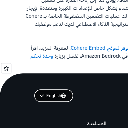
غالبًا، مع الحد الأدنى من تدهور الدقة. يؤدي هذا إلى إتاحة القدرة على تشغيل
أرخص وأكثر كفاءة. إن عمليات التضمين int8 والثنائية مثيرة للاهتمام بشكل خاص للإعدادات الكبيرة ومتعددة الإيجار،
حيث تكون القدرة على البحث في ملايين من عمليات التضمين خلال أجزاء من الثانية ميزة تجارية بالغة الأهمية. تتيح لك عمليات التضمين المضغوطة الخاصة بـ Cohere
استراتيجية الذكاء الاصطناعي لديك لدعم موظفيك
. لمعرفة المزيد، اقرأ
وحدة تحكم
English
المساعدة