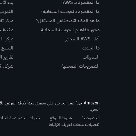
ما المقصود بـ AWS؟
بدء الا
ما المقصود بالحوسبة السحابية؟
التدريب
ما هو الذكاء الاصطناعي المستقل؟
مركز ثقة S
محور مفاهيم الحوسبة السحابية
مكتبة حلو
أمان AWS السحابي
مركز ال
ما الجديد
المنتج و
المدونات
تقارير ا
التصريحات الصحفية
شركاء AWS
Amazon جهة عمل تحرص على تحقيق مبدأ تكافؤ الفرص: لل
السن.
الخصوصية
شروط الموقع
خيارات الخصوصية الخا
تفضيلات ملفات تعريف الارتباط