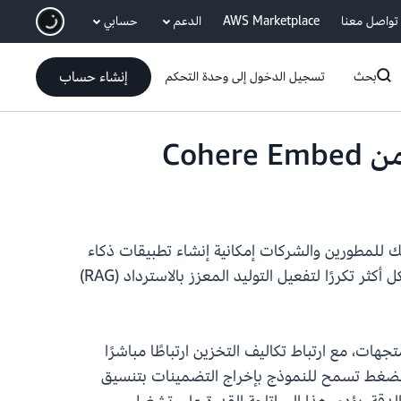
انتقل إلى المحتوى الرئيسي
تواصل معنا
AWS Marketplace
الدعم
حسابي
إنشاء حساب
بحث
تسجيل الدخول إلى وحدة التحكم
ن عمليات التضمين المضغوطة (int8 والثنائية) من نموذج Cohere Embed، ويوفر ذلك للمطورين والشركات إمكانية إنشاء تطبيقات ذكاء
اصطناعي مولّد أكثر كفاءة دون المساس بالأداء. إن Cohere Embed نموذج رائد لتضمين النص. يتم استخدامه بشكل أكثر تكررًا لتفعيل التوليد المعزز بالاسترداد (RAG)
Co في قاعدة بيانات بإمكانيات بحث متجهات، مع ارتباط تكاليف التخزين ارتباطًا مباشرًا
نسيق الأرقام. إن تقنيات التدريب على نماذج Cohere التي تتعرف على الضغط تسمح للنموذج بإخراج التضمينات بتنسيق