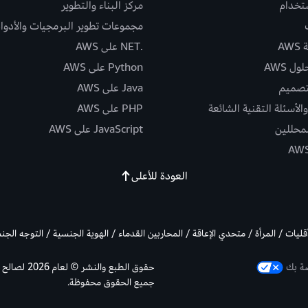
ستخدام
مركز البناء والتطوير
مجموعات تطوير البرمجيات والأدوا
AW
.NET على AWS
ل AWS
Python على AWS
تصميم
Java على AWS
الأسئلة التقنية الشائعة
PHP على AWS
لمحللين
JavaScript على AWS
العودة للأعلى
أقليات / المرأة / متحدي الإعاقة / المحاربين القدماء / الهوية الجنسية / التوجه الج
صة بك
جميع الحقوق محفوظة.