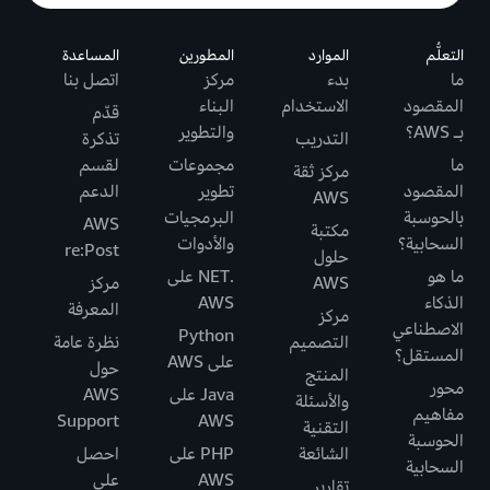
التعلُّم
الموارد
المطورين
المساعدة
ما
بدء
مركز
اتصل بنا
المقصود
الاستخدام
البناء
قدّم
بـ AWS؟
والتطوير
التدريب
تذكرة
ما
مجموعات
لقسم
مركز ثقة
المقصود
تطوير
الدعم
AWS
بالحوسبة
البرمجيات
AWS
مكتبة
السحابية؟
والأدوات
re:Post
حلول
ما هو
.NET على
AWS
مركز
الذكاء
AWS
المعرفة
مركز
الاصطناعي
Python
التصميم
نظرة عامة
المستقل؟
على AWS
حول
المنتج
محور
Java على
AWS
والأسئلة
مفاهيم
Support
AWS
التقنية
الحوسبة
الشائعة
PHP على
احصل
السحابية
AWS
على
تقارير