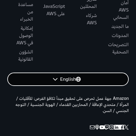
أمان
مساعدة
المحللين
JavaScript
AWS
من
على AWS
شركاء
السحابي
الخبراء
AWS
ما الجديد
إمكانية
المدونات
الوصول
في AWS
التصريحات
الصحفية
الشؤون
القانونية
English
Amazon جهة عمل تحرص على تحقيق مبدأ تكافؤ الفرص: للأقليات /
المرأة / متحدي الإعاقة / المحاربين القدماء / الهوية الجنسية / التوجه
الجنسي / السن.