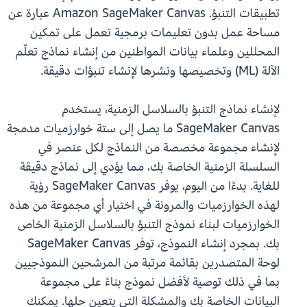
تطبيقات التنبؤ. Amazon SageMaker Canvas عبارة عن
مساحة عمل بدون تعليمات برمجية تعمل على تمكين
المحللين وعلماء بيانات المواطنين من إنشاء نماذج تعلّم
الآلة (ML) وتخصيصها ونشرها لإنشاء تنبؤات دقيقة.
لإنشاء نماذج التنبؤ بالسلاسل الزمنية، يستخدم
SageMaker Canvas ما يصل إلى ستة خوارزميات مدمجة
لإنشاء مجموعة مخصصة من النماذج لكل عنصر في
السلسلة الزمنية الخاصة بك، مما يؤدي إلى نماذج دقيقة
للغاية. بدءًا من اليوم، يوفر SageMaker Canvas رؤية
لهذه الخوارزميات والمرونة في اختيار أي مجموعة من هذه
الخوارزميات لبناء نموذج التنبؤ بالسلاسل الزمنية الخاص
بك. بمجرد إنشاء النموذج، توفر SageMaker Canvas
لوحة المتصدرين بقائمة مرتبة من المرشحين النموذجيين
بما في ذلك توصية لأفضل نموذج بناءً على مجموعة
البيانات الخاصة بك والمشكلة التي يتعين حلها. يمكنك