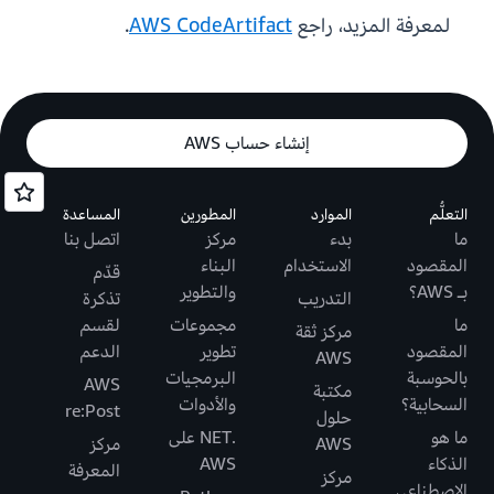
لمعرفة المزيد، راجع
AWS CodeArtifact
.
إنشاء حساب AWS
التعلُّم
الموارد
المطورين
المساعدة
ما
بدء
مركز
اتصل بنا
المقصود
الاستخدام
البناء
قدّم
بـ AWS؟
والتطوير
التدريب
تذكرة
ما
مجموعات
لقسم
مركز ثقة
المقصود
تطوير
الدعم
AWS
بالحوسبة
البرمجيات
AWS
مكتبة
السحابية؟
والأدوات
re:Post
حلول
ما هو
.NET على
AWS
مركز
الذكاء
AWS
المعرفة
مركز
الاصطناعي