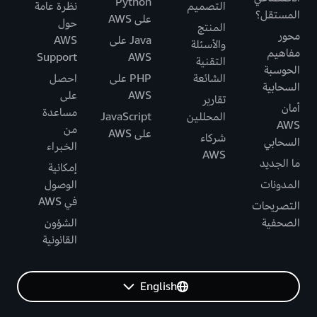
Python
التصميم
نظرة عامة
المستقل؟
على AWS
حول
المنتج
محور
Java على
AWS
والأسئلة
مفاهيم
Support
AWS
التقنية
الحوسبة
الشائعة
PHP على
احصل
السحابية
AWS
على
تقارير
أمان
مساعدة
المحللين
JavaScript
AWS
من
على AWS
شركاء
السحابي
الخبراء
AWS
ما الجديد
إمكانية
المدونات
الوصول
في AWS
التصريحات
الصحفية
الشؤون
القانونية
English