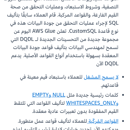
التصفية، وشروط الاستبعاد، وعمليات التحقق من صحة
القيم الفارغة، والقواعد المركبة. قام العملاء سابقًا بتأليف
SQL لإجراء عمليات التحقق من جودة البيانات هذه في
نوع قاعدة CustomSQL. تعلن AWS Glue اليوم عن
مجموعة جديدة من التحسينات الجديدة لـ DQDL التي
تسمح لمهندسي البيانات بتأليف قواعد جودة البيانات
المعقدة بسهولة باستخدام أنواع القواعد الأصلية. يدعم
DQDL الآن
لا يسمح المشغل
للعملاء باستبعاد قيم معينة في
قاعدتهم.
كلمات رئيسية جديدة مثل
NULL وEMPTY
وWHITESPACES_ONLY
لتأليف القواعد التي تلتقط
القيم المفقودة بدون تعبيرات عادية معقدة.
القواعد المُركّبة
للعملاء لتأليف قواعد عمل متطورة.
ويمكنهم الآن تحديد خيارات لإدارة ترتيب التقييم لهذه