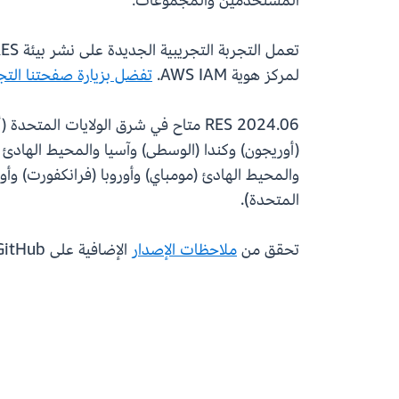
المستخدمين والمجموعات.
لمركز هوية AWS IAM.
تفضل بزيارة صفحتنا التجر
RES 2024.06 متاح في شرق الولايات ال
(أوريجون) وكندا (الوسطى) وآسيا والمحيط الهادئ 
المتحدة).
تحقق من
ملاحظات الإصدار
الإضافية على GitHub للبدء ونشر RES 2024.06 اليوم.