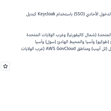
تعمل التجربة التجريبية الجديدة على نشر بيئة RES تلقائيًا. يعمل العرض التوضيحي على أتمتة عملية إعداد تسجيل الدخول الأحادي (SSO) باستخدام Keycloak كبديل
ات المتحدة (شمال كاليفورنيا) وغرب الولايات المتحدة
 (طوكيو) وآسيا والمحيط الهادئ (سول) وآسيا
والمحيط الهادئ (مومباي) وأوروبا (فرانكفورت) وأوروبا (أيرلندا) وأوروبا (لندن) وأوروبا (باريس) وأوروبا (ميلانو) وإسرائيل (تل أبيب) ومناطق AWS GovCloud (غرب الولايات