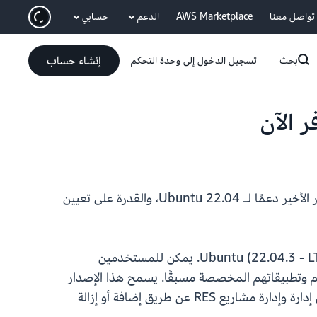
انتقل إلى المحتوى الرئيسي
تواصل معنا
AWS Marketplace
الدعم
حسابي
إنشاء حساب
بحث
تسجيل الدخول إلى وحدة التحكم
يسعدنا اليوم أن نعلن عن طرح استوديو الأبحاث والهندسة (RES) على الإصدار 2024.06 من AWS. يوفر هذا الإصدار الأخير دعمًا لـ Ubuntu 22.04، والقدرة على تعيين
يوفر RES على AWS 2024.06 الآن للمستخدمين القدرة على تشغيل أجهزة سطح المكتب الافتراضي باستخدام Ubuntu (22.04.3 - LTS). يمكن للمستخدمين
 وتطبيقاتهم المخصصة مسبقًا. يسمح هذا الإصدار
الأخير أيضًا لمسؤولي RES بتعيين أفراد معينين في بيئتهم كمالكين للمشروع. يمكن لمالكي المشاريع المساعدة في إدارة وإدارة مشاريع RES عن طريق إضافة أو إزالة