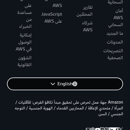
السحابية
AWS
على
تقارير
أمان
مساعدة
المحللين
JavaScript
AWS
من
على AWS
شركاء
السحابي
الخبراء
AWS
ما الجديد
إمكانية
المدونات
الوصول
في AWS
التصريحات
الصحفية
الشؤون
القانونية
English
Amazon جهة عمل تحرص على تحقيق مبدأ تكافؤ الفرص: للأقليات /
المرأة / متحدي الإعاقة / المحاربين القدماء / الهوية الجنسية / التوجه
الجنسي / السن.