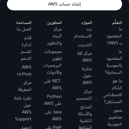
إنشاء حساب AWS
التعلُّم
الموارد
المطورين
المساعدة
ما
بدء
مركز
اتصل بنا
المقصود
الاستخدام
البناء
قدّم
بـ AWS؟
والتطوير
التدريب
تذكرة
ما
مجموعات
لقسم
مركز ثقة
المقصود
تطوير
الدعم
AWS
بالحوسبة
البرمجيات
AWS
مكتبة
السحابية؟
والأدوات
re:Post
حلول
ما هو
.NET على
AWS
مركز
الذكاء
AWS
المعرفة
مركز
الاصطناعي
Python
التصميم
نظرة عامة
المستقل؟
على AWS
حول
المنتج
محور
Java على
AWS
والأسئلة
مفاهيم
Support
AWS
التقنية
الحوسبة
الشائعة
PHP على
احصل