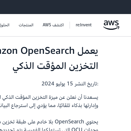
re:Invent
اكتشف AWS
المنتجات
الحلول
التخزين المؤقت الذكي
:تاريخ النشر
15 يوليو 2024
وإدارتها بذكاء تلقائيًا، مما يؤدي إلى استرجاع ال
وحدات OCU التي تستهلكها الفهرسة يت