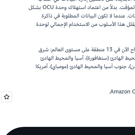
الفهرسة من خلال الاحتفاظ فقط بالبيانات الأحدث أو المستخدمة بشكل متكرر والمتوفرة بسهولة في ذاكرة التخزين المؤقت. بدلاً من اعتماد استهلاك وحدة OCU بشكل
 عندما لا تكون البيانات المطلوبة في ذاكرة
ن المؤقت، يتم جلبها تلقائيًا من البيانات المخزنة في Amazon Simple Storage Service (Amazon S3). يقلل هذا الأسلوب من الاستخدام الإجمالي لوحدة
يتم تمكين دعم ميزة التخزين المؤقت الذكية الجديدة في OpenSearch بلا خادم تلقائيًا لجميع المجموعات وهو متاح الآن في 13 منطقة على مستوى العالم: شرق
لمحيط الهادئ (سنغافورة)، آسيا والمحيط الهادئ
لندن)، جنوب آسيا والمحيط الهادئ (مومباي)، أمريكا