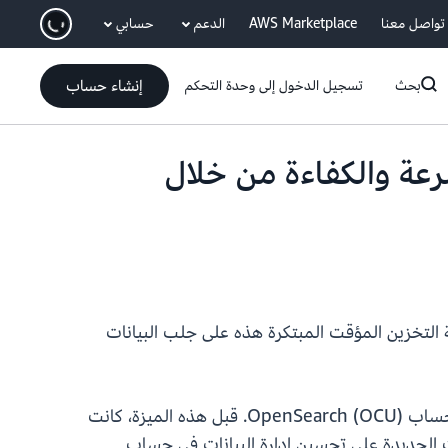
انتقل إلى المحتوى الرئيسي
تواصل معنا
AWS Marketplace
الدعم
حسابي
إنشاء حساب
بحث
تسجيل الدخول إلى وحدة التحكم
مستوى السرعة والكفاءة من خلال
كي الجديدة للفهرسة في Amazon OpenSearch بلا خادم. تعمل آلية التخزين المؤقت المبتكرة هذه على جلب البيانات
يحتوي OpenSearch بلا خادم على طبقة تخزين مؤقت مضمنة للفهرسة وحساب البحث، ويتم قياسها في وحدات حساب OpenSearch (OCU). قبل هذه الميزة، كانت
قت الجديدة على تحسين إدارة البيانات في حساب