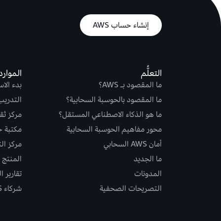
إنشاء حساب AWS
التعلُّم
الموارد
ما المقصود بـ AWS؟
بدء الا
ما المقصود بالحوسبة السحابية؟
التدريب
ما هو الذكاء الاصطناعي المستقل؟
مركز ثقة S
محور مفاهيم الحوسبة السحابية
مكتبة حلو
أمان AWS السحابي
مركز ال
ما الجديد
المنتج و
المدونات
تقارير ا
التصريحات الصحفية
شركاء AWS