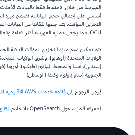
أساسي على إجمالي حجم البيانات، تضمن ميزة التخ
OCU، مما يجعل عملية الفهرسة أكثر كفاءة وفعالية من حيث التكلفة مع ضمان استرجاع البيانات بشكل أسرع.
الولايات المتحدة (أوهايو)، وشرق الولايات المتحدة
(سيدني)، آسيا والمحيط الهادئ (طوكيو)، أوروبا (فران
الجنوبية (ساو باولو)، وكندا (الوسطى).
يُرجى الرجوع إلى
قائمة خدمات AWS الإقليمية
للحص
لمعرفة المزيد حول OpenSearch بلا خادم،
اطّلع