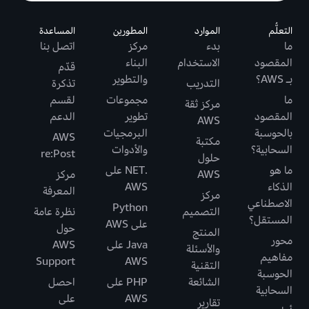
التعلُّم
الموارد
المطورين
المساعدة
ما
بدء
مركز
اتصل بنا
المقصود
الاستخدام
البناء
قدّم
بـ AWS؟
والتطوير
التدريب
تذكرة
ما
مجموعات
لقسم
مركز ثقة
المقصود
تطوير
الدعم
AWS
بالحوسبة
البرمجيات
AWS
مكتبة
السحابية؟
والأدوات
re:Post
حلول
ما هو
.NET على
AWS
مركز
الذكاء
AWS
المعرفة
مركز
الاصطناعي
Python
التصميم
نظرة عامة
المستقل؟
على AWS
حول
المنتج
محور
Java على
AWS
والأسئلة
مفاهيم
Support
AWS
التقنية
الحوسبة
الشائعة
PHP على
احصل
السحابية
AWS
على
تقارير