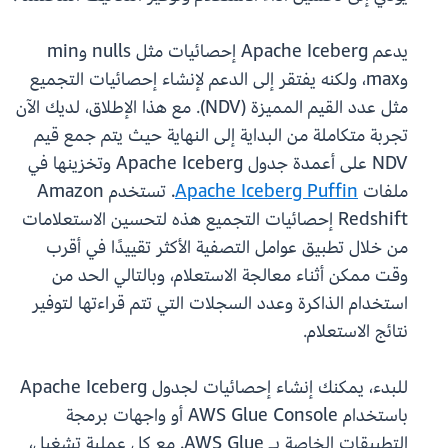
يدعم Apache Iceberg إحصائيات مثل nulls وmin
وmax، ولكنه يفتقر إلى الدعم لإنشاء إحصائيات التجميع
مثل عدد القيم المميزة (NDV). مع هذا الإطلاق، لديك الآن
تجربة متكاملة من البداية إلى النهاية حيث يتم جمع قيم
NDV على أعمدة جدول Apache Iceberg وتخزينها في
ملفات
Apache Iceberg Puffin
. تستخدم Amazon
Redshift إحصائيات التجميع هذه لتحسين الاستعلامات
من خلال تطبيق عوامل التصفية الأكثر تقييدًا في أقرب
وقت ممكن أثناء معالجة الاستعلام، وبالتالي الحد من
استخدام الذاكرة وعدد السجلات التي تتم قراءتها لتوفير
نتائج الاستعلام.
للبدء، يمكنك إنشاء إحصائيات لجدول Apache Iceberg
باستخدام AWS Glue Console أو واجهات برمجة
التطبيقات الخاصة بـ AWS Glue. مع كل عملية تشغيل،