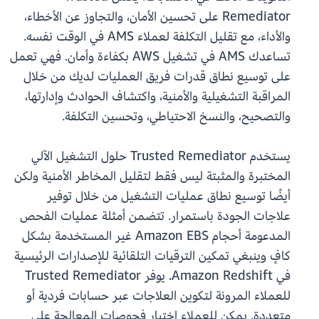
Remediator على تحسين الأمان، والتجاوز عن الأخطاء،
والأداء، مع تقليل التكلفة لعملاء AMS في الوقت نفسه.
تساعدك AMS في تشغيل AWS بكفاءة وأمان. فهي تعمل
على توسيع نطاق قدرات فريق العمليات لديك من خلال
المراقبة التشغيلية والأمنية، واكتشاف الحوادث وإدارتها،
والتصحيح، والنسخ الاحتياطي، وتحسين التكلفة.
يستخدم Trusted Remediator حلول التشغيل الآلي
المختبرة والمثبتة ليس فقط لتقليل المخاطر الأمنية ولكن
أيضًا توسيع نطاق عمليات التشغيل من خلال توفير
علاجات الجودة باستمرار. تتضمن أمثلة عمليات الفحص
المدعومة أحجام Amazon EBS غير المستخدمة بشكل
كافٍ وينبغي تمكين الترقيات التلقائية للإصدارات الرئيسية
في Amazon Redshift. يوفر Trusted Remediator
للعملاء المرونة لتكوين العلاجات عبر حسابات فردية أو
متعددة. يمكن للعملاء اختيار فحوصات المعالجة على