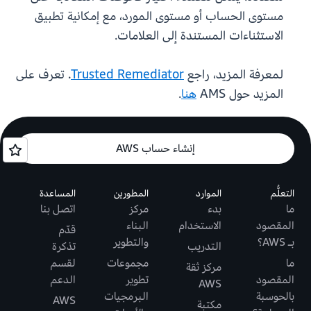
مستوى الحساب أو مستوى المورد، مع إمكانية تطبيق
الاستثناءات المستندة إلى العلامات.
لمعرفة المزيد، راجع
Trusted Remediator
. تعرف على
المزيد حول AMS
هنا
.
إنشاء حساب AWS
التعلُّم
الموارد
المطورين
المساعدة
ما
بدء
مركز
اتصل بنا
المقصود
الاستخدام
البناء
قدّم
بـ AWS؟
والتطوير
التدريب
تذكرة
ما
مجموعات
لقسم
مركز ثقة
المقصود
تطوير
الدعم
AWS
بالحوسبة
البرمجيات
AWS
مكتبة