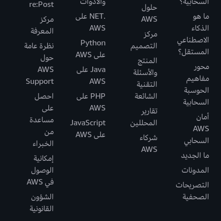
السحابية؟
والأدوات
re:Post
حلول
ما هو
.NET على
AWS
مركز
الذكاء
AWS
المعرفة
مركز
الاصطناعي
Python
التصميم
نظرة عامة
المستقل؟
على AWS
حول
المنتج
محور
Java على
AWS
والأسئلة
مفاهيم
Support
AWS
التقنية
الحوسبة
الشائعة
PHP على
احصل
السحابية
AWS
على
تقارير
أمان
مساعدة
المحللين
JavaScript
AWS
من
على AWS
شركاء
السحابي
الخبراء
AWS
ما الجديد
إمكانية
المدونات
الوصول
في AWS
التصريحات
الصحفية
الشؤون
القانونية