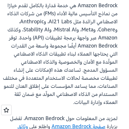
Amazon Bedrock هي خدمة مُدارة بالكامل تقدم خيارًا
من نماذج التأسيس عالية الأداء (FMs) من شركات الذكاء
الاصطناعي الرائدة مثل AI21 Labs، وAnthropic،
وCohere، وMeta، وMistral AI، وStability AI، وكذلك
Amazon عبر واجهة برمجة تطبيقات (API) واحدة. توفر
Amazon Bedrock أيضًا مجموعة واسعة من القدرات
التي يحتاجها العملاء لبناء تطبيقات الذكاء الاصطناعي
المولّدة مع الأمان والخصوصية والذكاء الاصطناعي
المسؤول المدمج. تساعدك هذه الإمكانات على إنشاء
تطبيقات مخصصة لحالات الاستخدام المتعددة في مختلف
الصناعات، مما يساعد المؤسسات على إطلاق العنان للنمو
المستدام من الذكاء الاصطناعي المولّد مع ضمان ثقة
العملاء وإدارة البيانات.
لمزيد من المعلومات حول Amazon Bedrock، تفضل
بزيارة
صفحة Amazon Bedrock
واطلع على
وثائق