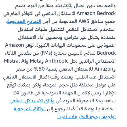
والمعالجة دون اتصال بالإنترنت. بدءًا من اليوم، تدعم
Amazon Bedrock الاستدلال الدفعي في التوافر العام في
جميع مناطق AWS المدعومة من أجل
النماذج المدعومة
.
استخدم الاستدلال الدفعي لتشغيل طلبات استدلال
متعددة بشكل غير متزامن، وتحسين أداء الاستدلال
النموذجي على مجموعات البيانات الكبيرة. توفر Amazon
Bedrock نماذج تأسيس مختارة (FMs) من مقدمي الذكاء
الاصطناعي الرائدين مثل Anthropic وMeta وMistral AI
وAmazon للاستدلال الدفعي بنسبة 50% من سعر
الاستدلال عند الطلب. يعتمد وقت إكمال الاستدلال الدفعي
على عوامل مختلفة مثل حجم المهمة، ولكن يمكنك توقع
الإطار الزمني لإكمال المهمة النموذجية في غضون 24
ساعة. يمكنك معرفة المزيد في
وثائق الاستدلال الدفعي
الخاصة بنا ويمكنك أيضًا الرجوع إلى
الوثائق المرجعية
لواجهة برمجة التطبيقات لدينا.