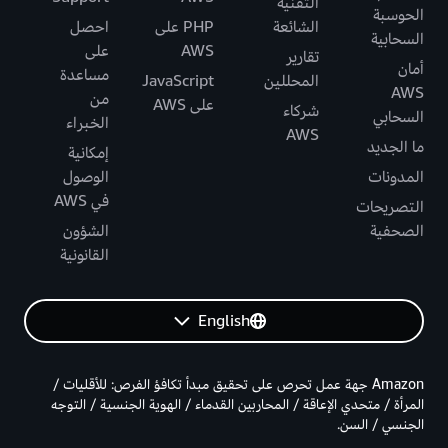
التقنية
الحوسبة
الشائعة
PHP على
احصل
السحابية
AWS
على
تقارير
أمان
مساعدة
المحللين
JavaScript
AWS
من
على AWS
شركاء
السحابي
الخبراء
AWS
ما الجديد
إمكانية
المدونات
الوصول
في AWS
التصريحات
الصحفية
الشؤون
القانونية
English
Amazon جهة عمل تحرص على تحقيق مبدأ تكافؤ الفرص: للأقليات /
المرأة / متحدي الإعاقة / المحاربين القدماء / الهوية الجنسية / التوجه
الجنسي / السن.