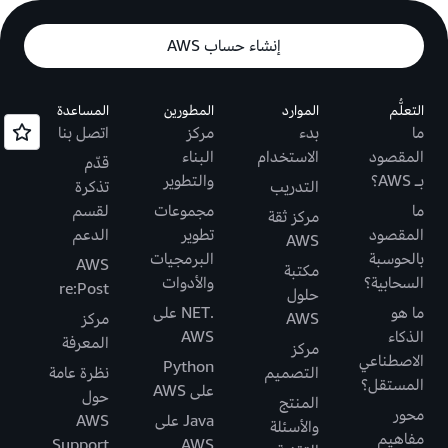
إنشاء حساب AWS
التعلُّم
الموارد
المطورين
المساعدة
ما
بدء
مركز
اتصل بنا
المقصود
الاستخدام
البناء
قدّم
بـ AWS؟
والتطوير
التدريب
تذكرة
ما
مجموعات
لقسم
مركز ثقة
المقصود
تطوير
الدعم
AWS
بالحوسبة
البرمجيات
AWS
مكتبة
السحابية؟
والأدوات
re:Post
حلول
ما هو
.NET على
AWS
مركز
الذكاء
AWS
المعرفة
مركز
الاصطناعي
Python
التصميم
نظرة عامة
المستقل؟
على AWS
حول
المنتج
محور
Java على
AWS
والأسئلة
مفاهيم
Support
AWS