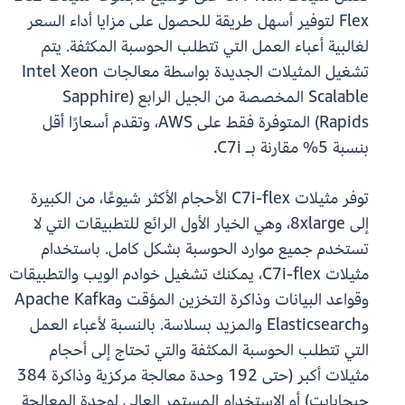
Flex لتوفير أسهل طريقة للحصول على مزايا أداء السعر
لغالبية أعباء العمل التي تتطلب الحوسبة المكثفة. يتم
تشغيل المثيلات الجديدة بواسطة معالجات Intel Xeon
Scalable المخصصة من الجيل الرابع (Sapphire
Rapids) المتوفرة فقط على AWS، وتقدم أسعارًا أقل
بنسبة 5% مقارنة بـ C7i.
توفر مثيلات C7i-flex الأحجام الأكثر شيوعًا، من الكبيرة
إلى 8xlarge، وهي الخيار الأول الرائع للتطبيقات التي لا
تستخدم جميع موارد الحوسبة بشكل كامل. باستخدام
مثيلات C7i-flex، يمكنك تشغيل خوادم الويب والتطبيقات
وقواعد البيانات وذاكرة التخزين المؤقت وApache Kafka
وElasticsearch والمزيد بسلاسة. بالنسبة لأعباء العمل
التي تتطلب الحوسبة المكثفة والتي تحتاج إلى أحجام
مثيلات أكبر (حتى 192 وحدة معالجة مركزية وذاكرة 384
جيجابايت) أو الاستخدام المستمر العالي لوحدة المعالجة