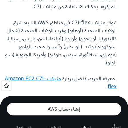
المركزية، يمكنك الاستفادة من مثيلات C7i.
تتوفر مثيلات C7i-flex في مناطق AWS التالية: شرق
الولايات المتحدة (أوهايو) وغرب الولايات المتحدة (شمال
كاليفورنيا، أوريجون) وأوروبا (أيرلندا، لندن، باريس، إسبانيا،
ستوكهولم) وكندا (الوسطى) وآسيا والمحيط الهادئ
(مومباي، سنغافورة، سيدني، طوكيو) وأمريكا الجنوبية (ساو
باولو).
لمعرفة المزيد، تفضل بزيارة
مثيلات Amazon EC2 C7i-
.
flex
إنشاء حساب AWS
التعلُّم
الموارد
المطورين
المساعدة