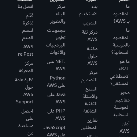
ما
بدء
مركز
اتصل بنا
المقصود
الاستخدام
البناء
قدّم
بـ AWS؟
والتطوير
التدريب
تذكرة
ما
مجموعات
لقسم
مركز ثقة
المقصود
تطوير
الدعم
AWS
بالحوسبة
البرمجيات
AWS
مكتبة
السحابية؟
والأدوات
re:Post
حلول
ما هو
.NET على
AWS
مركز
الذكاء
AWS
المعرفة
مركز
الاصطناعي
Python
التصميم
نظرة عامة
المستقل؟
على AWS
حول
المنتج
محور
Java على
AWS
والأسئلة
مفاهيم
Support
AWS
التقنية
الحوسبة
الشائعة
PHP على
احصل
السحابية
AWS
على
تقارير
أمان
مساعدة
المحللين
JavaScript
AWS
من
على AWS
شركاء