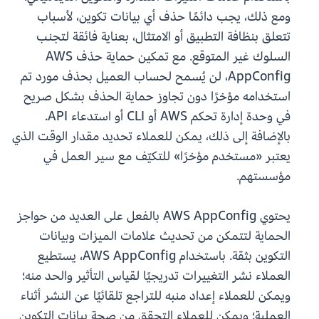
ومع ذلك، يجب دائمًا حذف أي بيانات تكوين، لأسباب
تتعلق بنظافة التطبيق أو الامتثال، بعناية فائقة لتجنب
السلوك غير المتوقع. مع تمكين حماية حذف AWS
AppConfig، لن يُسمح لحساب العميل بحذف مورد تم
استخدامه مؤخرًا دون تجاوز حماية الحذف بشكل صريح
في وحدة إدارة تحكم AWS أو CLI أو استدعاء API.
بالإضافة إلى ذلك، يمكن للعملاء تحديد مقدار الوقت الذي
يعتبر «مستخدم مؤخرًا» للتكيّف مع سير العمل في
مؤسستهم.
يحتوي AWS AppConfig بالفعل على العديد من حواجز
الحماية لتتمكن من تحديث علامات الميزات وبيانات
التكوين بثقة. باستخدام AWS AppConfig، يستطيع
العملاء نشر التغييرات تدريجيًا لقياس التأثير والحد منه؛
ويمكن للعملاء إعداد منبه للتراجع تلقائيًا عن النشر أثناء
العملية؛ ويمكن للعملاء التحقق من صحة بيانات التكوين