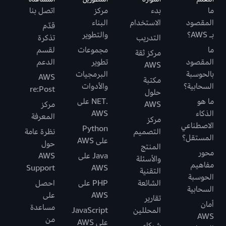
ما
بدء
مركز
اتصل بنا
المقصود
الاستخدام
البناء
قدّم
بـ AWS؟
والتطوير
التدريب
تذكرة
ما
مجموعات
لقسم
مركز ثقة
المقصود
تطوير
الدعم
AWS
بالحوسبة
البرمجيات
AWS
مكتبة
السحابية؟
والأدوات
re:Post
حلول
ما هو
.NET على
AWS
مركز
الذكاء
AWS
المعرفة
مركز
الاصطناعي
Python
التصميم
نظرة عامة
المستقل؟
على AWS
حول
المنتج
محور
Java على
AWS
والأسئلة
مفاهيم
Support
AWS
التقنية
الحوسبة
الشائعة
PHP على
احصل
السحابية
AWS
على
تقارير
أمان
مساعدة
المحللين
JavaScript
AWS
من
على AWS
شركاء